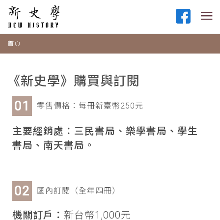
首頁
《新史學》購買與訂閱
零售價格：每冊新臺幣250元
主要經銷處：三民書局、樂學書局、學生
書局、南天書局。
國內訂閱（全年四冊）
機關訂戶：
新台幣1,000元