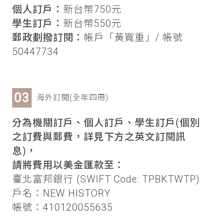
個人訂戶：
新台幣750元
學生訂戶：
新台幣550元
郵政劃撥訂閱：
帳戶「黃寬重」/ 帳號
50447734
海外訂閱(全年四冊)
分為機關訂戶、個人訂戶、學生訂戶(個別
之訂費與郵費，詳見下方之英文訂閱訊
息)，
請將費用以美金匯款至：
臺北富邦銀行 (SWIFT Code: TPBKTWTP)
戶名：NEW HISTORY
帳號：410120055635