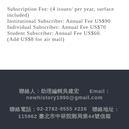
Subscription Fee: (4 issues/ per year, surface
included)
Institutional Subscriber: Annual Fee US$90
Individual Subscriber: Annual Fee US$70
Student Subscriber: Annual Fee US$60.
(Add US$8 for air mail)
聯絡人：
助理編輯吳建宏
Email：
newhistory1990@gmail.com
02-2782-9555 #226
聯絡電話：
聯絡地址：
115962 臺北市中研院郵局第44號信箱