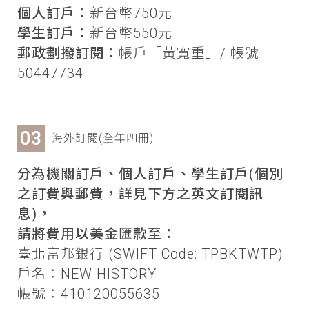
個人訂戶：
新台幣750元
學生訂戶：
新台幣550元
郵政劃撥訂閱：
帳戶「黃寬重」/ 帳號
50447734
海外訂閱(全年四冊)
分為機關訂戶、個人訂戶、學生訂戶(個別
之訂費與郵費，詳見下方之英文訂閱訊
息)，
請將費用以美金匯款至：
臺北富邦銀行 (SWIFT Code: TPBKTWTP)
戶名：NEW HISTORY
帳號：410120055635