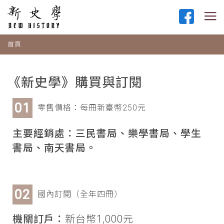
首頁
《新史學》購買與訂閱
零售價格：每冊新臺幣250元
主要經銷處：三民書局、樂學書局、學生
書局、南天書局。
國內訂閱（全年四冊）
機關訂戶：
新台幣1,000元