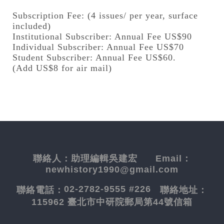
Subscription Fee: (4 issues/ per year, surface
included)
Institutional Subscriber: Annual Fee US$90
Individual Subscriber: Annual Fee US$70
Student Subscriber: Annual Fee US$60.
(Add US$8 for air mail)
聯絡人：
助理編輯吳建宏
Email：
newhistory1990@gmail.com
02-2782-9555 #226
聯絡電話：
聯絡地址：
115962 臺北市中研院郵局第44號信箱