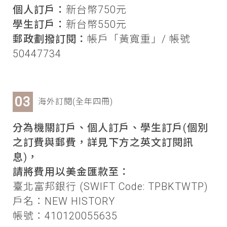
個人訂戶：
新台幣750元
學生訂戶：
新台幣550元
郵政劃撥訂閱：
帳戶「黃寬重」/ 帳號
50447734
海外訂閱(全年四冊)
分為機關訂戶、個人訂戶、學生訂戶(個別
之訂費與郵費，詳見下方之英文訂閱訊
息)，
請將費用以美金匯款至：
臺北富邦銀行 (SWIFT Code: TPBKTWTP)
戶名：NEW HISTORY
帳號：410120055635