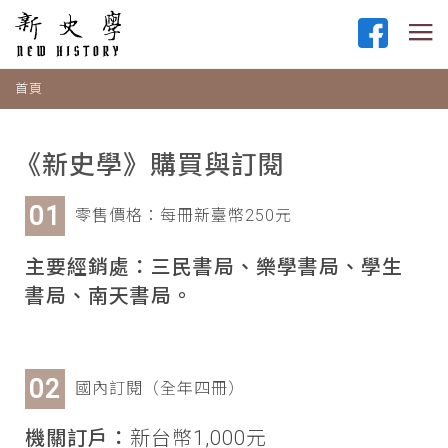
首頁
《新史學》購買與訂閱
零售價格：每冊新臺幣250元
主要經銷處：三民書局、樂學書局、學生
書局、南天書局。
國內訂閱（全年四冊）
機關訂戶：
新台幣1,000元