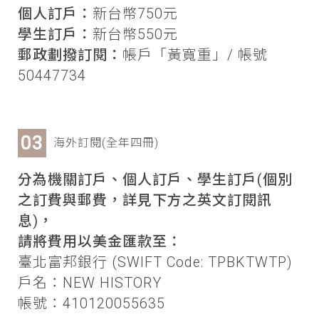
個人訂戶：
新台幣750元
學生訂戶：
新台幣550元
郵政劃撥訂閱：
帳戶「黃寬重」/ 帳號
50447734
海外訂閱(全年四冊)
分為機關訂戶、個人訂戶、學生訂戶(個別
之訂費與郵費，詳見下方之英文訂閱訊
息)，
請將費用以美金匯款至：
臺北富邦銀行 (SWIFT Code: TPBKTWTP)
戶名：NEW HISTORY
帳號：410120055635