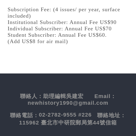
Subscription Fee: (4 issues/ per year, surface
included)
Institutional Subscriber: Annual Fee US$90
Individual Subscriber: Annual Fee US$70
Student Subscriber: Annual Fee US$60.
(Add US$8 for air mail)
聯絡人：
助理編輯吳建宏
Email：
newhistory1990@gmail.com
02-2782-9555 #226
聯絡電話：
聯絡地址：
115962 臺北市中研院郵局第44號信箱