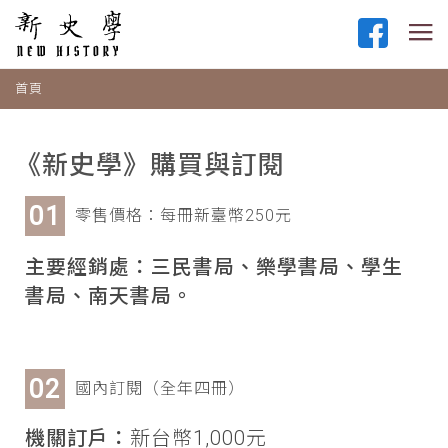
首頁
《新史學》購買與訂閱
零售價格：每冊新臺幣250元
主要經銷處：三民書局、樂學書局、學生
書局、南天書局。
國內訂閱（全年四冊）
機關訂戶：
新台幣1,000元