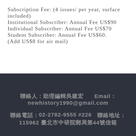
Subscription Fee: (4 issues/ per year, surface
included)
Institutional Subscriber: Annual Fee US$90
Individual Subscriber: Annual Fee US$70
Student Subscriber: Annual Fee US$60.
(Add US$8 for air mail)
聯絡人：
助理編輯吳建宏
Email：
newhistory1990@gmail.com
02-2782-9555 #226
聯絡電話：
聯絡地址：
115962 臺北市中研院郵局第44號信箱