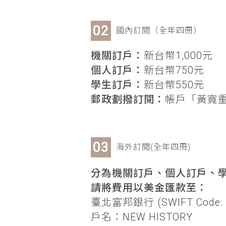
國內訂閱（全年四冊）
機關訂戶：
新台幣1,000元
個人訂戶：
新台幣750元
學生訂戶：
新台幣550元
郵政劃撥訂閱：
帳戶「黃寬重」
海外訂閱(全年四冊)
分為機關訂戶、個人訂戶、學
請將費用以美金匯款至：
臺北富邦銀行 (SWIFT Code: 
戶名：NEW HISTORY