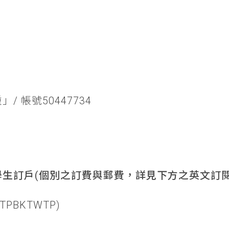
/ 帳號50447734
生訂戶(個別之訂費與郵費，詳見下方之英文訂閱
TPBKTWTP)