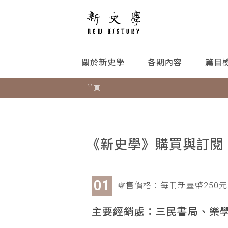
關於新史學
各期內容
篇目
首頁
《新史學》購買與訂閱
零售價格：每冊新臺幣250元
主要經銷處：三民書局、樂