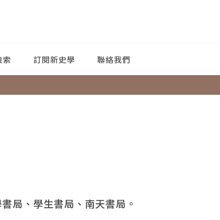
檢索
訂閱新史學
聯絡我們
學書局、學生書局、南天書局。