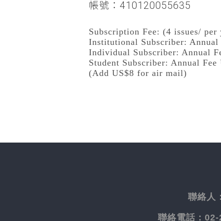
帳號：410120055635
Subscription Fee: (4 issues/ per 
Institutional Subscriber: Annua
Individual Subscriber: Annual 
Student Subscriber: Annual Fee
(Add US$8 for air mail)
聯絡人
聯絡電話：
02