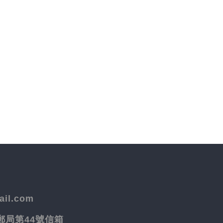
il.com
院郵局第44號信箱