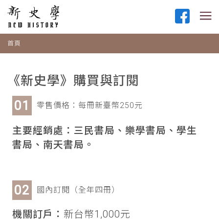
首頁
《新史學》購買與訂閱
零售價格：每冊新臺幣250元
主要經銷處：三民書局、樂學書局、學生
書局、南天書局。
國內訂閱（全年四冊）
機關訂戶：
新台幣1,000元