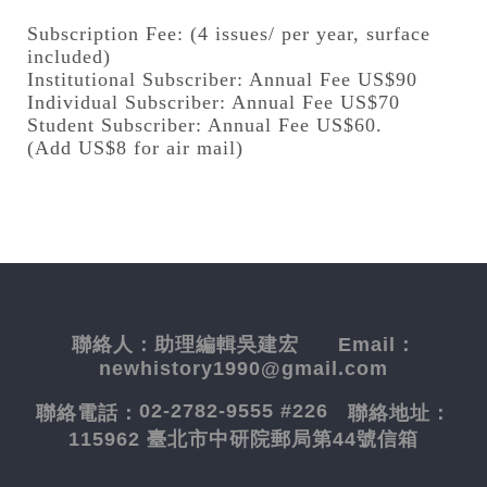
Subscription Fee: (4 issues/ per year, surface
included)
Institutional Subscriber: Annual Fee US$90
Individual Subscriber: Annual Fee US$70
Student Subscriber: Annual Fee US$60.
(Add US$8 for air mail)
聯絡人：
助理編輯吳建宏
Email：
newhistory1990@gmail.com
02-2782-9555 #226
聯絡電話：
聯絡地址：
115962 臺北市中研院郵局第44號信箱