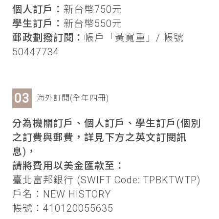
個人訂戶：
新台幣750元
學生訂戶：
新台幣550元
郵政劃撥訂閱：
帳戶「黃寬重」/ 帳號
50447734
海外訂閱(全年四冊)
分為機關訂戶、個人訂戶、學生訂戶(個別
之訂費與郵費，詳見下方之英文訂閱訊
息)，
請將費用以美金匯款至：
臺北富邦銀行 (SWIFT Code: TPBKTWTP)
戶名：NEW HISTORY
帳號：410120055635