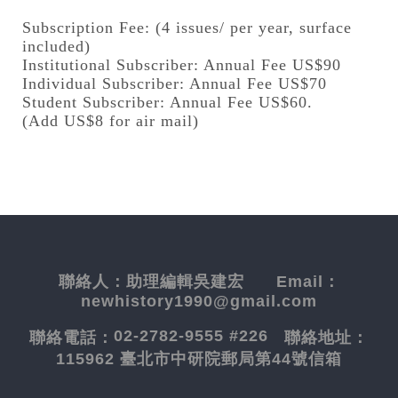
Subscription Fee: (4 issues/ per year, surface
included)
Institutional Subscriber: Annual Fee US$90
Individual Subscriber: Annual Fee US$70
Student Subscriber: Annual Fee US$60.
(Add US$8 for air mail)
聯絡人：
助理編輯吳建宏
Email：
newhistory1990@gmail.com
02-2782-9555 #226
聯絡電話：
聯絡地址：
115962 臺北市中研院郵局第44號信箱