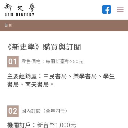
首頁
《新史學》購買與訂閱
零售價格：每冊新臺幣250元
主要經銷處：三民書局、樂學書局、學生
書局、南天書局。
國內訂閱（全年四冊）
機關訂戶：
新台幣1,000元