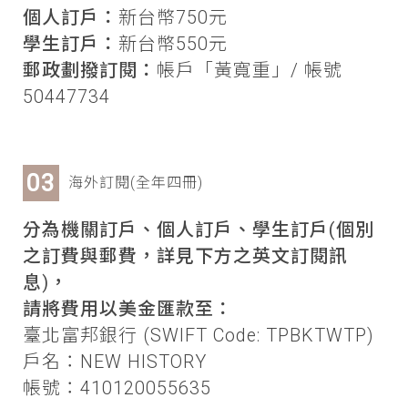
個人訂戶：
新台幣750元
學生訂戶：
新台幣550元
郵政劃撥訂閱：
帳戶「黃寬重」/ 帳號
50447734
海外訂閱(全年四冊)
分為機關訂戶、個人訂戶、學生訂戶(個別
之訂費與郵費，詳見下方之英文訂閱訊
息)，
請將費用以美金匯款至：
臺北富邦銀行 (SWIFT Code: TPBKTWTP)
戶名：NEW HISTORY
帳號：410120055635