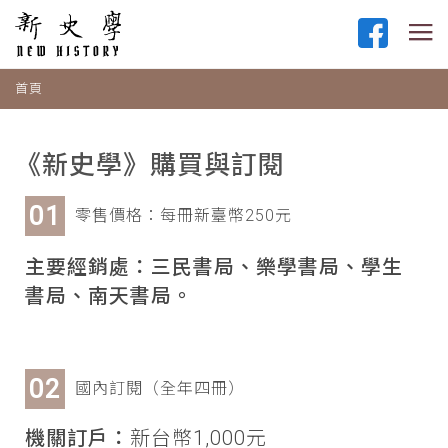
首頁
《新史學》購買與訂閱
零售價格：每冊新臺幣250元
主要經銷處：三民書局、樂學書局、學生
書局、南天書局。
國內訂閱（全年四冊）
機關訂戶：
新台幣1,000元