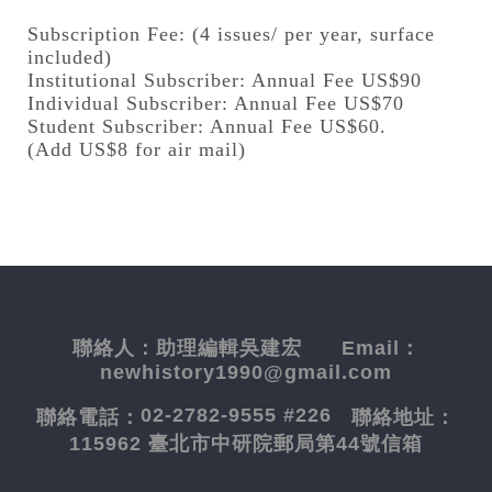
Subscription Fee: (4 issues/ per year, surface
included)
Institutional Subscriber: Annual Fee US$90
Individual Subscriber: Annual Fee US$70
Student Subscriber: Annual Fee US$60.
(Add US$8 for air mail)
聯絡人：
助理編輯吳建宏
Email：
newhistory1990@gmail.com
02-2782-9555 #226
聯絡電話：
聯絡地址：
115962 臺北市中研院郵局第44號信箱