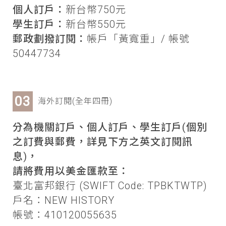
個人訂戶：
新台幣750元
學生訂戶：
新台幣550元
郵政劃撥訂閱：
帳戶「黃寬重」/ 帳號
50447734
海外訂閱(全年四冊)
分為機關訂戶、個人訂戶、學生訂戶(個別
之訂費與郵費，詳見下方之英文訂閱訊
息)，
請將費用以美金匯款至：
臺北富邦銀行 (SWIFT Code: TPBKTWTP)
戶名：NEW HISTORY
帳號：410120055635