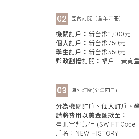
國內訂閱（全年四冊）
機關訂戶：
新台幣1,000元
個人訂戶：
新台幣750元
學生訂戶：
新台幣550元
郵政劃撥訂閱：
帳戶「黃寬重」
海外訂閱(全年四冊)
分為機關訂戶、個人訂戶、學
請將費用以美金匯款至：
臺北富邦銀行 (SWIFT Code: 
戶名：NEW HISTORY