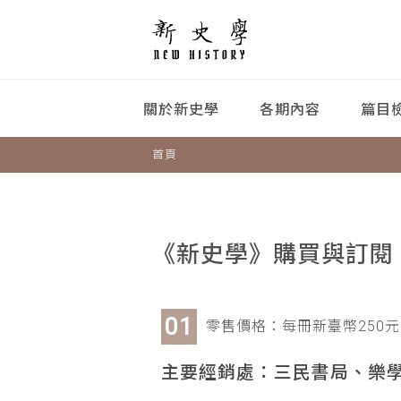
關於新史學
各期內容
篇目
首頁
《新史學》購買與訂閱
零售價格：每冊新臺幣250元
主要經銷處：三民書局、樂