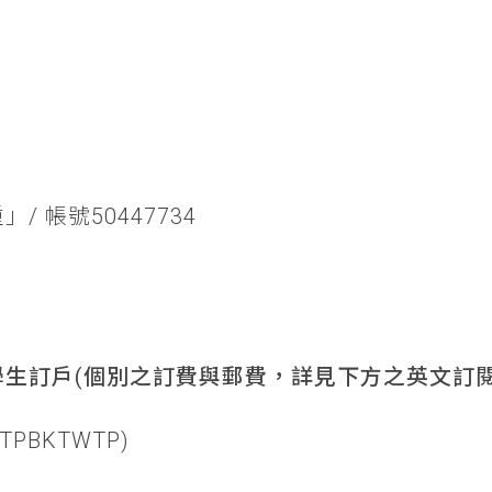
/ 帳號50447734
生訂戶(個別之訂費與郵費，詳見下方之英文訂閱
TPBKTWTP)