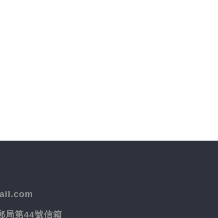
il.com
院郵局第44號信箱