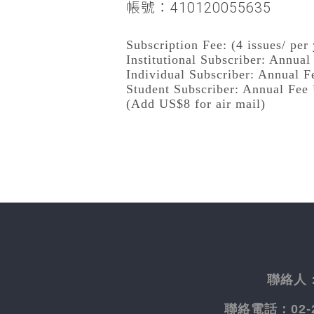
帳號：410120055635
Subscription Fee: (4 issues/ per 
Institutional Subscriber: Annua
Individual Subscriber: Annual 
Student Subscriber: Annual Fee
(Add US$8 for air mail)
聯絡人
聯絡電話：
02