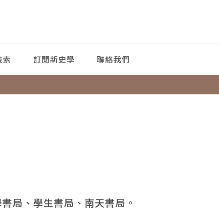
檢索
訂閱新史學
聯絡我們
學書局、學生書局、南天書局。