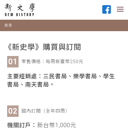
首頁
《新史學》購買與訂閱
零售價格：每冊新臺幣250元
主要經銷處：三民書局、樂學書局、學生
書局、南天書局。
國內訂閱（全年四冊）
機關訂戶：
新台幣1,000元