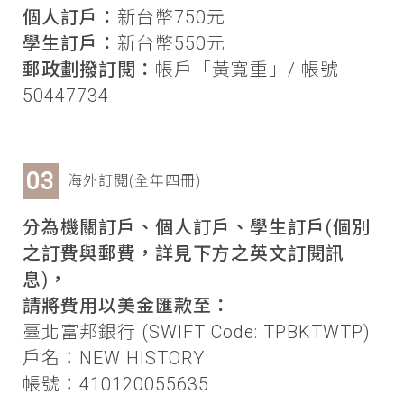
個人訂戶：
新台幣750元
學生訂戶：
新台幣550元
郵政劃撥訂閱：
帳戶「黃寬重」/ 帳號
50447734
海外訂閱(全年四冊)
分為機關訂戶、個人訂戶、學生訂戶(個別
之訂費與郵費，詳見下方之英文訂閱訊
息)，
請將費用以美金匯款至：
臺北富邦銀行 (SWIFT Code: TPBKTWTP)
戶名：NEW HISTORY
帳號：410120055635