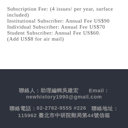
Subscription Fee: (4 issues/ per year, surface
included)
Institutional Subscriber: Annual Fee US$90
Individual Subscriber: Annual Fee US$70
Student Subscriber: Annual Fee US$60.
(Add US$8 for air mail)
聯絡人：
助理編輯吳建宏
Email：
newhistory1990@gmail.com
02-2782-9555 #226
聯絡電話：
聯絡地址：
115962 臺北市中研院郵局第44號信箱