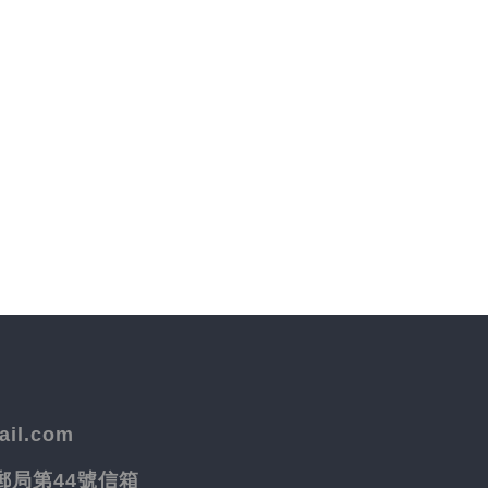
il.com
院郵局第44號信箱