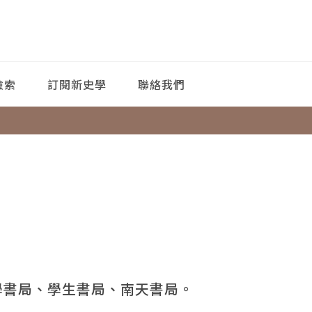
檢索
訂閱新史學
聯絡我們
學書局、學生書局、南天書局。