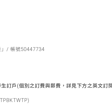
/ 帳號50447734
生訂戶(個別之訂費與郵費，詳見下方之英文訂閱
TPBKTWTP)