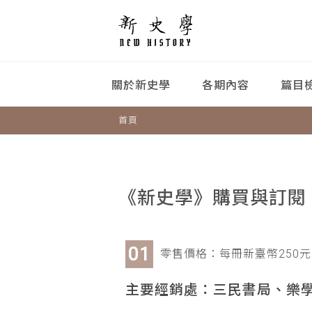
關於新史學
各期內容
篇目
首頁
《新史學》購買與訂閱
零售價格：每冊新臺幣250元
主要經銷處：三民書局、樂