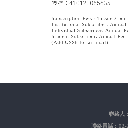
帳號：410120055635
Subscription Fee: (4 issues/ per 
Institutional Subscriber: Annua
Individual Subscriber: Annual 
Student Subscriber: Annual Fee
(Add US$8 for air mail)
聯絡人
聯絡電話：
02