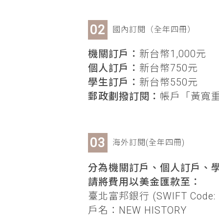
國內訂閱（全年四冊）
機關訂戶：
新台幣1,000元
個人訂戶：
新台幣750元
學生訂戶：
新台幣550元
郵政劃撥訂閱：
帳戶「黃寬重」
海外訂閱(全年四冊)
分為機關訂戶、個人訂戶、學
請將費用以美金匯款至：
臺北富邦銀行 (SWIFT Code: 
戶名：NEW HISTORY