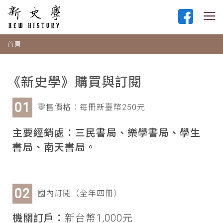
首頁
《新史學》購買與訂閱
零售價格：每冊新臺幣250元
主要經銷處：三民書局、樂學書局、學生
書局、南天書局。
國內訂閱（全年四冊）
機關訂戶：
新台幣1,000元