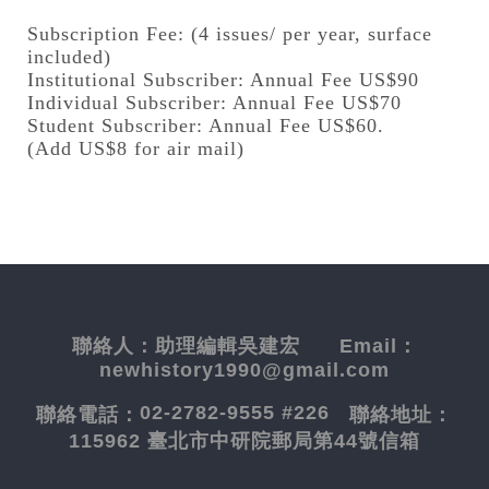
Subscription Fee: (4 issues/ per year, surface
included)
Institutional Subscriber: Annual Fee US$90
Individual Subscriber: Annual Fee US$70
Student Subscriber: Annual Fee US$60.
(Add US$8 for air mail)
聯絡人：
助理編輯吳建宏
Email：
newhistory1990@gmail.com
02-2782-9555 #226
聯絡電話：
聯絡地址：
115962 臺北市中研院郵局第44號信箱