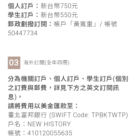
個人訂戶：
新台幣750元
學生訂戶：
新台幣550元
郵政劃撥訂閱：
帳戶「黃寬重」/ 帳號
50447734
海外訂閱(全年四冊)
分為機關訂戶、個人訂戶、學生訂戶(個別
之訂費與郵費，詳見下方之英文訂閱訊
息)，
請將費用以美金匯款至：
臺北富邦銀行 (SWIFT Code: TPBKTWTP)
戶名：NEW HISTORY
帳號：410120055635