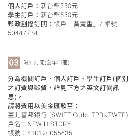
個人訂戶：
新台幣750元
學生訂戶：
新台幣550元
郵政劃撥訂閱：
帳戶「黃寬重」/ 帳號
50447734
海外訂閱(全年四冊)
分為機關訂戶、個人訂戶、學生訂戶(個別
之訂費與郵費，詳見下方之英文訂閱訊
息)，
請將費用以美金匯款至：
臺北富邦銀行 (SWIFT Code: TPBKTWTP)
戶名：NEW HISTORY
帳號：410120055635