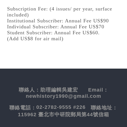
Subscription Fee: (4 issues/ per year, surface
included)
Institutional Subscriber: Annual Fee US$90
Individual Subscriber: Annual Fee US$70
Student Subscriber: Annual Fee US$60.
(Add US$8 for air mail)
聯絡人：
助理編輯吳建宏
Email：
newhistory1990@gmail.com
02-2782-9555 #226
聯絡電話：
聯絡地址：
115962 臺北市中研院郵局第44號信箱