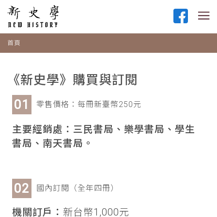
首頁
《新史學》購買與訂閱
零售價格：每冊新臺幣250元
主要經銷處：三民書局、樂學書局、學生
書局、南天書局。
國內訂閱（全年四冊）
機關訂戶：
新台幣1,000元