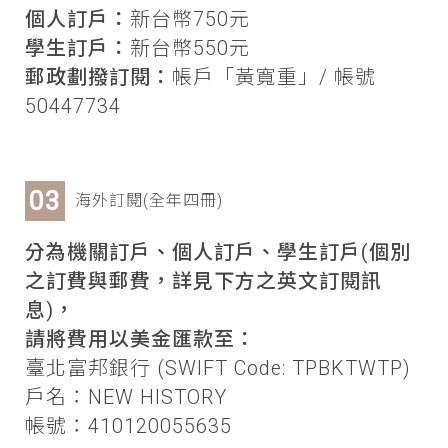
個人訂戶：
新台幣750元
學生訂戶：
新台幣550元
郵政劃撥訂閱：
帳戶「黃寬重」/ 帳號
50447734
海外訂閱(全年四冊)
分為機關訂戶、個人訂戶、學生訂戶(個別
之訂費與郵費，詳見下方之英文訂閱訊
息)，
請將費用以美金匯款至：
臺北富邦銀行 (SWIFT Code: TPBKTWTP)
戶名：NEW HISTORY
帳號：410120055635