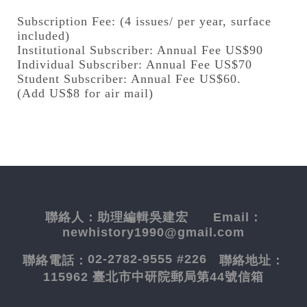
Subscription Fee: (4 issues/ per year, surface
included)
Institutional Subscriber: Annual Fee US$90
Individual Subscriber: Annual Fee US$70
Student Subscriber: Annual Fee US$60.
(Add US$8 for air mail)
聯絡人：
助理編輯吳建宏
Email：
newhistory1990@gmail.com
02-2782-9555 #226
聯絡電話：
聯絡地址：
115962 臺北市中研院郵局第44號信箱