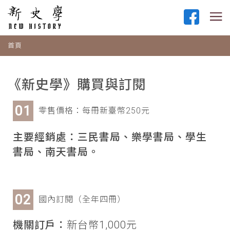
首頁
《新史學》購買與訂閱
零售價格：每冊新臺幣250元
主要經銷處：三民書局、樂學書局、學生
書局、南天書局。
國內訂閱（全年四冊）
機關訂戶：
新台幣1,000元