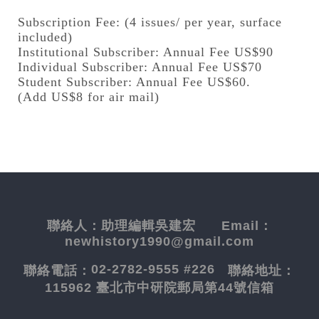
Subscription Fee: (4 issues/ per year, surface
included)
Institutional Subscriber: Annual Fee US$90
Individual Subscriber: Annual Fee US$70
Student Subscriber: Annual Fee US$60.
(Add US$8 for air mail)
聯絡人：
助理編輯吳建宏
Email：
newhistory1990@gmail.com
02-2782-9555 #226
聯絡電話：
聯絡地址：
115962 臺北市中研院郵局第44號信箱