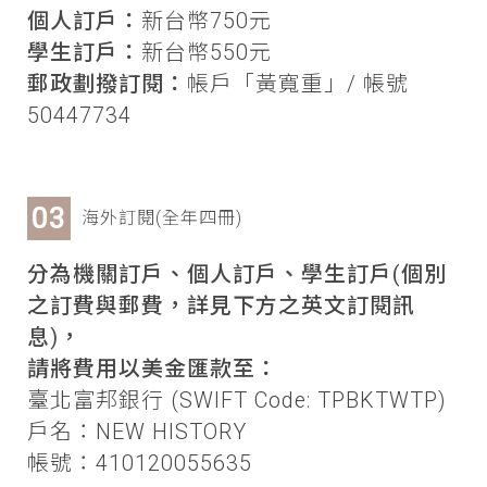
個人訂戶：
新台幣750元
學生訂戶：
新台幣550元
郵政劃撥訂閱：
帳戶「黃寬重」/ 帳號
50447734
海外訂閱(全年四冊)
分為機關訂戶、個人訂戶、學生訂戶(個別
之訂費與郵費，詳見下方之英文訂閱訊
息)，
請將費用以美金匯款至：
臺北富邦銀行 (SWIFT Code: TPBKTWTP)
戶名：NEW HISTORY
帳號：410120055635