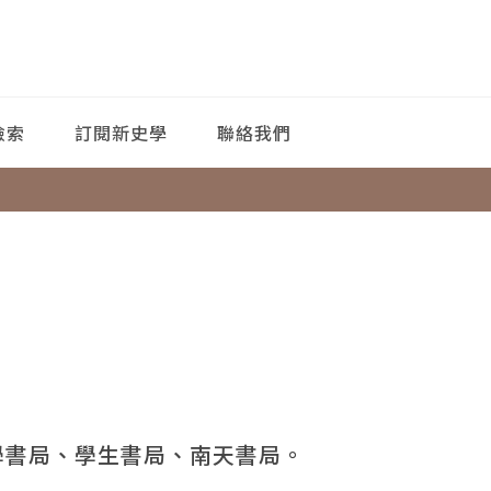
檢索
訂閱新史學
聯絡我們
學書局、學生書局、南天書局。