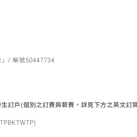
/ 帳號50447734
生訂戶(個別之訂費與郵費，詳見下方之英文訂閱
TPBKTWTP)