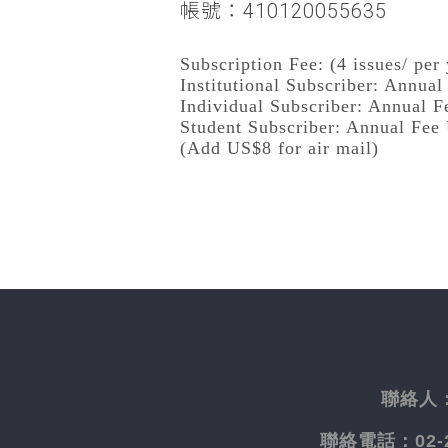
帳號：410120055635
Subscription Fee: (4 issues/ per 
Institutional Subscriber: Annua
Individual Subscriber: Annual 
Student Subscriber: Annual Fee
(Add US$8 for air mail)
聯絡人
聯絡電話：
02