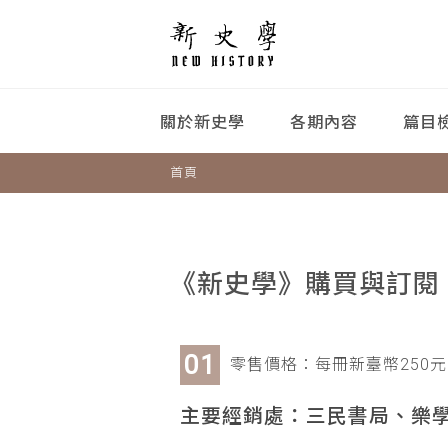
關於新史學
各期內容
篇目
首頁
《新史學》購買與訂閱
零售價格：每冊新臺幣250元
主要經銷處：三民書局、樂