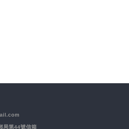
il.com
院郵局第44號信箱