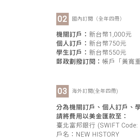
國內訂閱（全年四冊）
機關訂戶：
新台幣1,000元
個人訂戶：
新台幣750元
學生訂戶：
新台幣550元
郵政劃撥訂閱：
帳戶「黃寬重」
海外訂閱(全年四冊)
分為機關訂戶、個人訂戶、學
請將費用以美金匯款至：
臺北富邦銀行 (SWIFT Code: 
戶名：NEW HISTORY