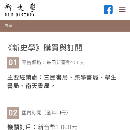
首頁
《新史學》購買與訂閱
零售價格：每冊新臺幣250元
主要經銷處：三民書局、樂學書局、學生
書局、南天書局。
國內訂閱（全年四冊）
機關訂戶：
新台幣1,000元