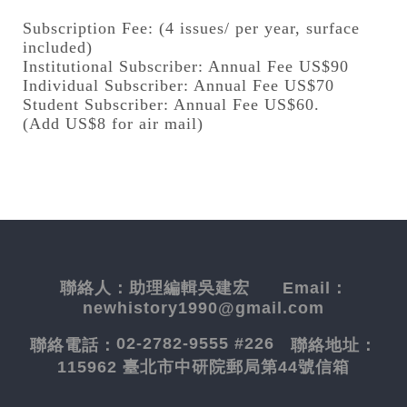
Subscription Fee: (4 issues/ per year, surface
included)
Institutional Subscriber: Annual Fee US$90
Individual Subscriber: Annual Fee US$70
Student Subscriber: Annual Fee US$60.
(Add US$8 for air mail)
聯絡人：
助理編輯吳建宏
Email：
newhistory1990@gmail.com
02-2782-9555 #226
聯絡電話：
聯絡地址：
115962 臺北市中研院郵局第44號信箱