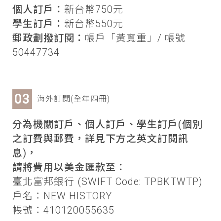
個人訂戶：
新台幣750元
學生訂戶：
新台幣550元
郵政劃撥訂閱：
帳戶「黃寬重」/ 帳號
50447734
海外訂閱(全年四冊)
分為機關訂戶、個人訂戶、學生訂戶(個別
之訂費與郵費，詳見下方之英文訂閱訊
息)，
請將費用以美金匯款至：
臺北富邦銀行 (SWIFT Code: TPBKTWTP)
戶名：NEW HISTORY
帳號：410120055635