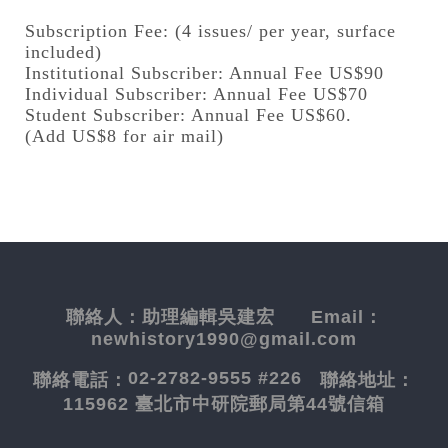
Subscription Fee: (4 issues/ per year, surface
included)
Institutional Subscriber: Annual Fee US$90
Individual Subscriber: Annual Fee US$70
Student Subscriber: Annual Fee US$60.
(Add US$8 for air mail)
聯絡人：
助理編輯吳建宏
Email：
newhistory1990@gmail.com
02-2782-9555 #226
聯絡電話：
聯絡地址：
115962 臺北市中研院郵局第44號信箱