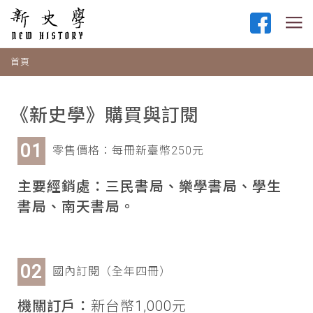
首頁
《新史學》購買與訂閱
零售價格：每冊新臺幣250元
主要經銷處：三民書局、樂學書局、學生
書局、南天書局。
國內訂閱（全年四冊）
機關訂戶：
新台幣1,000元