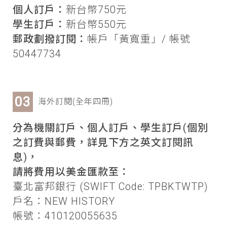
個人訂戶：
新台幣750元
學生訂戶：
新台幣550元
郵政劃撥訂閱：
帳戶「黃寬重」/ 帳號
50447734
海外訂閱(全年四冊)
分為機關訂戶、個人訂戶、學生訂戶(個別
之訂費與郵費，詳見下方之英文訂閱訊
息)，
請將費用以美金匯款至：
臺北富邦銀行 (SWIFT Code: TPBKTWTP)
戶名：NEW HISTORY
帳號：410120055635