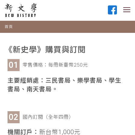
首頁
《新史學》購買與訂閱
零售價格：每冊新臺幣250元
主要經銷處：三民書局、樂學書局、學生
書局、南天書局。
國內訂閱（全年四冊）
機關訂戶：
新台幣1,000元