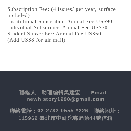
Subscription Fee: (4 issues/ per year, surface
included)
Institutional Subscriber: Annual Fee US$90
Individual Subscriber: Annual Fee US$70
Student Subscriber: Annual Fee US$60.
(Add US$8 for air mail)
聯絡人：
助理編輯吳建宏
Email：
newhistory1990@gmail.com
02-2782-9555 #226
聯絡電話：
聯絡地址：
115962 臺北市中研院郵局第44號信箱