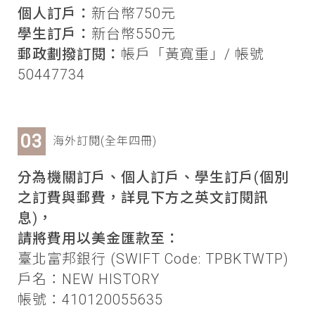
個人訂戶：
新台幣750元
學生訂戶：
新台幣550元
郵政劃撥訂閱：
帳戶「黃寬重」/ 帳號
50447734
海外訂閱(全年四冊)
分為機關訂戶、個人訂戶、學生訂戶(個別
之訂費與郵費，詳見下方之英文訂閱訊
息)，
請將費用以美金匯款至：
臺北富邦銀行 (SWIFT Code: TPBKTWTP)
戶名：NEW HISTORY
帳號：410120055635