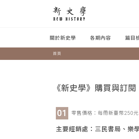
關於新史學
各期內容
篇目
首頁
《新史學》購買與訂閱
零售價格：每冊新臺幣250元
主要經銷處：三民書局、樂