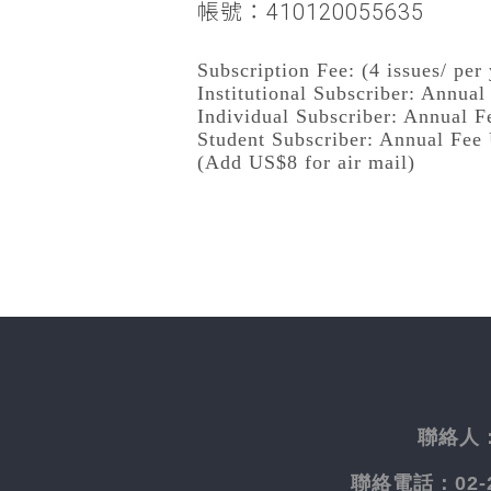
帳號：410120055635
Subscription Fee: (4 issues/ per 
Institutional Subscriber: Annua
Individual Subscriber: Annual 
Student Subscriber: Annual Fee
(Add US$8 for air mail)
聯絡人
聯絡電話：
02