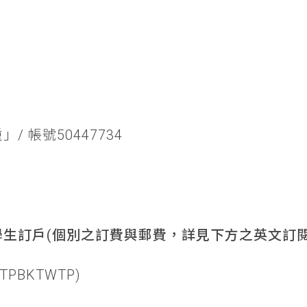
/ 帳號50447734
生訂戶(個別之訂費與郵費，詳見下方之英文訂閱
TPBKTWTP)