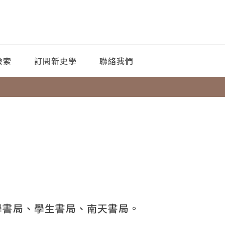
檢索
訂閱新史學
聯絡我們
學書局、學生書局、南天書局。