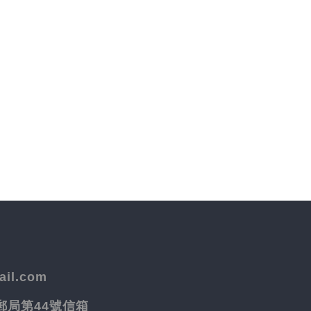
il.com
院郵局第44號信箱