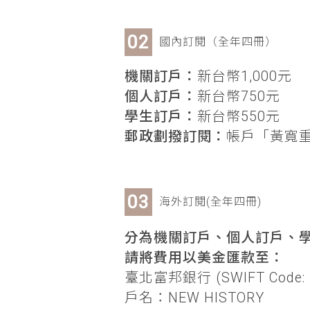
國內訂閱（全年四冊）
機關訂戶：
新台幣1,000元
個人訂戶：
新台幣750元
學生訂戶：
新台幣550元
郵政劃撥訂閱：
帳戶「黃寬重」
海外訂閱(全年四冊)
分為機關訂戶、個人訂戶、學
請將費用以美金匯款至：
臺北富邦銀行 (SWIFT Code: 
戶名：NEW HISTORY