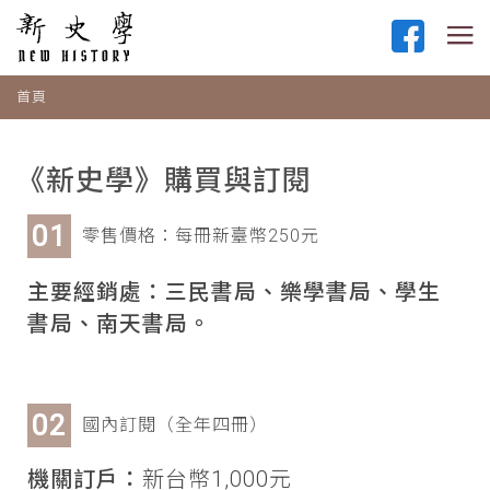
首頁
《新史學》購買與訂閱
零售價格：每冊新臺幣250元
主要經銷處：三民書局、樂學書局、學生
書局、南天書局。
國內訂閱（全年四冊）
機關訂戶：
新台幣1,000元