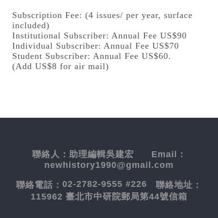
Subscription Fee: (4 issues/ per year, surface
included)
Institutional Subscriber: Annual Fee US$90
Individual Subscriber: Annual Fee US$70
Student Subscriber: Annual Fee US$60.
(Add US$8 for air mail)
聯絡人：
助理編輯吳建宏
Email：
newhistory1990@gmail.com
02-2782-9555 #226
聯絡電話：
聯絡地址：
115962 臺北市中研院郵局第44號信箱