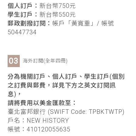
個人訂戶：
新台幣750元
學生訂戶：
新台幣550元
郵政劃撥訂閱：
帳戶「黃寬重」/ 帳號
50447734
海外訂閱(全年四冊)
分為機關訂戶、個人訂戶、學生訂戶(個別
之訂費與郵費，詳見下方之英文訂閱訊
息)，
請將費用以美金匯款至：
臺北富邦銀行 (SWIFT Code: TPBKTWTP)
戶名：NEW HISTORY
帳號：410120055635