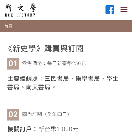
首頁
《新史學》購買與訂閱
零售價格：每冊新臺幣250元
主要經銷處：三民書局、樂學書局、學生
書局、南天書局。
國內訂閱（全年四冊）
機關訂戶：
新台幣1,000元