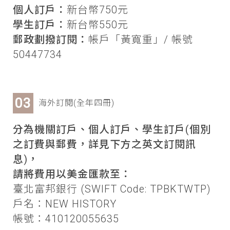
個人訂戶：
新台幣750元
學生訂戶：
新台幣550元
郵政劃撥訂閱：
帳戶「黃寬重」/ 帳號
50447734
海外訂閱(全年四冊)
分為機關訂戶、個人訂戶、學生訂戶(個別
之訂費與郵費，詳見下方之英文訂閱訊
息)，
請將費用以美金匯款至：
臺北富邦銀行 (SWIFT Code: TPBKTWTP)
戶名：NEW HISTORY
帳號：410120055635