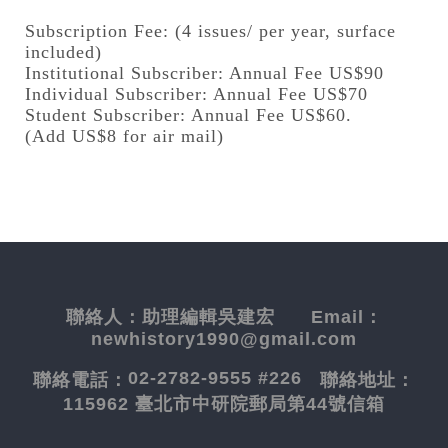
Subscription Fee: (4 issues/ per year, surface
included)
Institutional Subscriber: Annual Fee US$90
Individual Subscriber: Annual Fee US$70
Student Subscriber: Annual Fee US$60.
(Add US$8 for air mail)
聯絡人：
助理編輯吳建宏
Email：
newhistory1990@gmail.com
02-2782-9555 #226
聯絡電話：
聯絡地址：
115962 臺北市中研院郵局第44號信箱