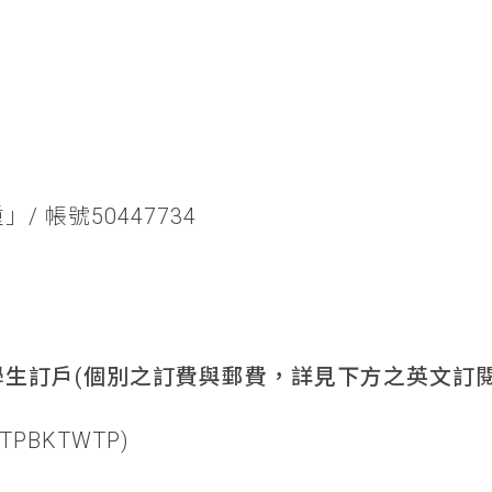
/ 帳號50447734
生訂戶(個別之訂費與郵費，詳見下方之英文訂閱
TPBKTWTP)