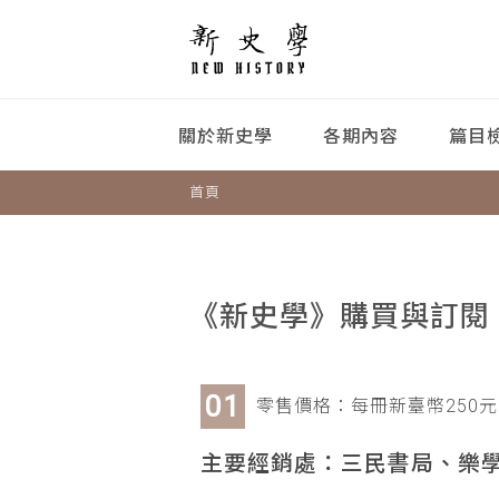
關於新史學
各期內容
篇目
首頁
《新史學》購買與訂閱
零售價格：每冊新臺幣250元
主要經銷處：三民書局、樂