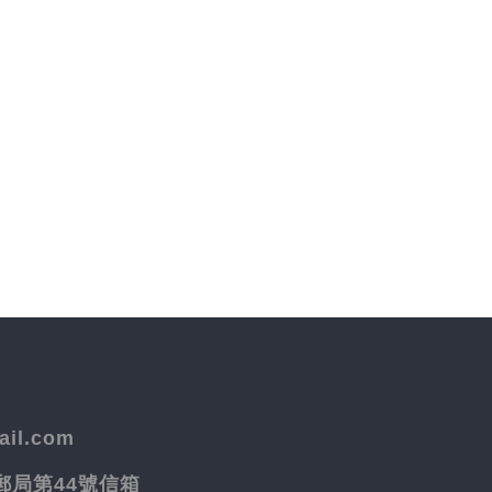
il.com
院郵局第44號信箱