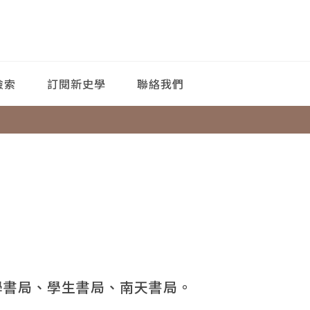
檢索
訂閱新史學
聯絡我們
學書局、學生書局、南天書局。