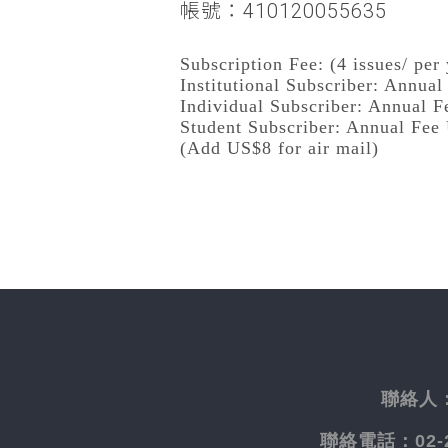
帳號：410120055635
Subscription Fee: (4 issues/ per 
Institutional Subscriber: Annua
Individual Subscriber: Annual 
Student Subscriber: Annual Fee
(Add US$8 for air mail)
聯絡人
聯絡電話：
02