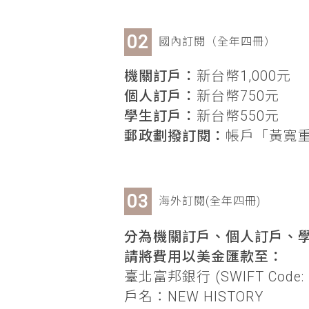
國內訂閱（全年四冊）
機關訂戶：
新台幣1,000元
個人訂戶：
新台幣750元
學生訂戶：
新台幣550元
郵政劃撥訂閱：
帳戶「黃寬重」
海外訂閱(全年四冊)
分為機關訂戶、個人訂戶、學
請將費用以美金匯款至：
臺北富邦銀行 (SWIFT Code: 
戶名：NEW HISTORY