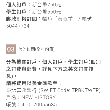
個人訂戶：
新台幣750元
學生訂戶：
新台幣550元
郵政劃撥訂閱：
帳戶「黃寬重」/ 帳號
50447734
海外訂閱(全年四冊)
分為機關訂戶、個人訂戶、學生訂戶(個別
之訂費與郵費，詳見下方之英文訂閱訊
息)，
請將費用以美金匯款至：
臺北富邦銀行 (SWIFT Code: TPBKTWTP)
戶名：NEW HISTORY
帳號：410120055635