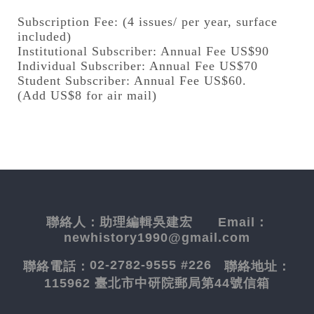
Subscription Fee: (4 issues/ per year, surface
included)
Institutional Subscriber: Annual Fee US$90
Individual Subscriber: Annual Fee US$70
Student Subscriber: Annual Fee US$60.
(Add US$8 for air mail)
聯絡人：
助理編輯吳建宏
Email：
newhistory1990@gmail.com
02-2782-9555 #226
聯絡電話：
聯絡地址：
115962 臺北市中研院郵局第44號信箱