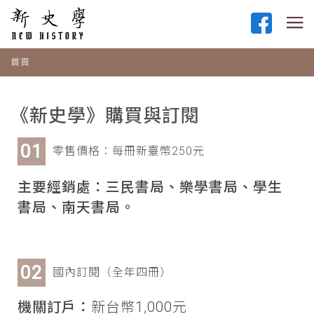
首頁
《新史學》購買與訂閱
零售價格：每冊新臺幣250元
主要經銷處：三民書局、樂學書局、學生
書局、南天書局。
國內訂閱（全年四冊）
機關訂戶：
新台幣1,000元