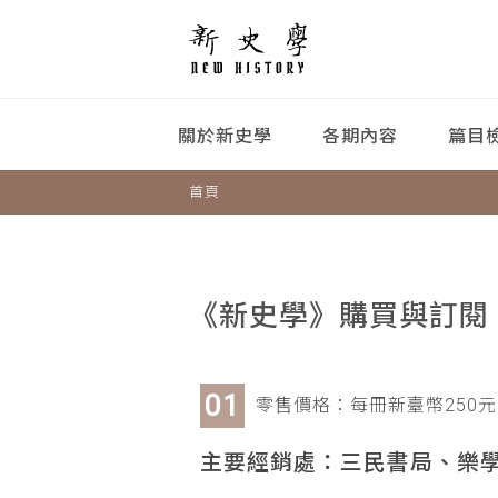
關於新史學
各期內容
篇目
首頁
《新史學》購買與訂閱
零售價格：每冊新臺幣250元
主要經銷處：三民書局、樂