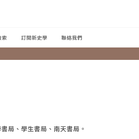
檢索
訂閱新史學
聯絡我們
學書局、學生書局、南天書局。