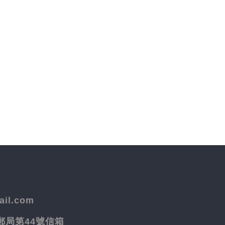
il.com
院郵局第44號信箱