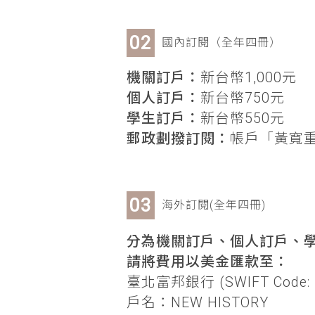
國內訂閱（全年四冊）
機關訂戶：
新台幣1,000元
個人訂戶：
新台幣750元
學生訂戶：
新台幣550元
郵政劃撥訂閱：
帳戶「黃寬重」
海外訂閱(全年四冊)
分為機關訂戶、個人訂戶、學
請將費用以美金匯款至：
臺北富邦銀行 (SWIFT Code: 
戶名：NEW HISTORY