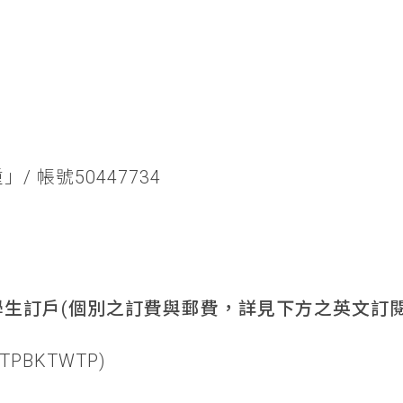
/ 帳號50447734
生訂戶(個別之訂費與郵費，詳見下方之英文訂閱
TPBKTWTP)