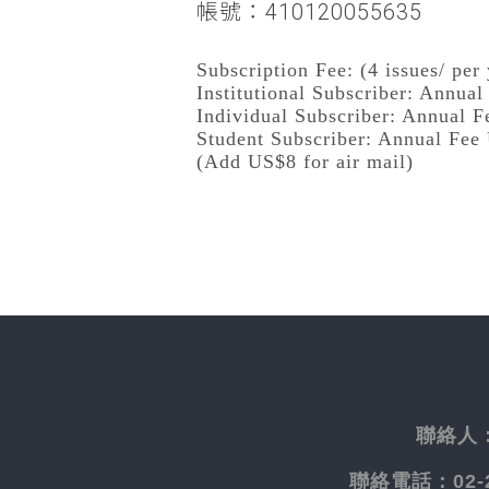
帳號：410120055635
Subscription Fee: (4 issues/ per 
Institutional Subscriber: Annua
Individual Subscriber: Annual 
Student Subscriber: Annual Fee
(Add US$8 for air mail)
聯絡人
聯絡電話：
02