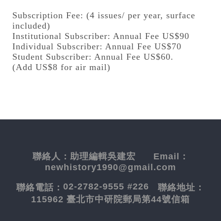
Subscription Fee: (4 issues/ per year, surface
included)
Institutional Subscriber: Annual Fee US$90
Individual Subscriber: Annual Fee US$70
Student Subscriber: Annual Fee US$60.
(Add US$8 for air mail)
聯絡人：
助理編輯吳建宏
Email：
newhistory1990@gmail.com
02-2782-9555 #226
聯絡電話：
聯絡地址：
115962 臺北市中研院郵局第44號信箱