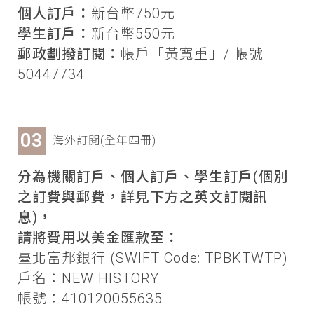
個人訂戶：
新台幣750元
學生訂戶：
新台幣550元
郵政劃撥訂閱：
帳戶「黃寬重」/ 帳號
50447734
海外訂閱(全年四冊)
分為機關訂戶、個人訂戶、學生訂戶(個別
之訂費與郵費，詳見下方之英文訂閱訊
息)，
請將費用以美金匯款至：
臺北富邦銀行 (SWIFT Code: TPBKTWTP)
戶名：NEW HISTORY
帳號：410120055635