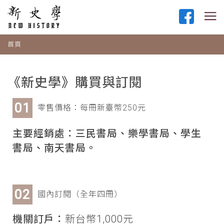
首頁
《新史學》購買與訂閱
零售價格：每冊新臺幣250元
主要經銷處：三民書局、樂學書局、學生
書局、南天書局。
國內訂閱（全年四冊）
機關訂戶：
新台幣1,000元