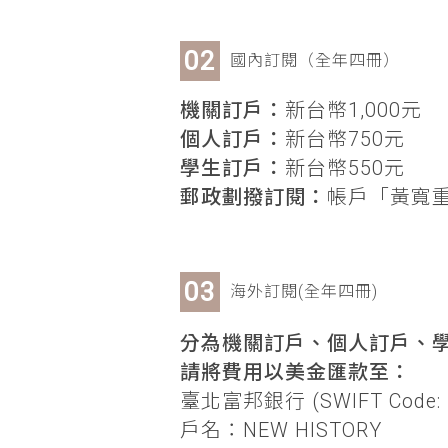
國內訂閱（全年四冊）
機關訂戶：
新台幣1,000元
個人訂戶：
新台幣750元
學生訂戶：
新台幣550元
郵政劃撥訂閱：
帳戶「黃寬重」
海外訂閱(全年四冊)
分為機關訂戶、個人訂戶、學
請將費用以美金匯款至：
臺北富邦銀行 (SWIFT Code: 
戶名：NEW HISTORY