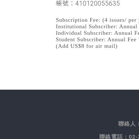
帳號：410120055635
Subscription Fee: (4 issues/ per 
Institutional Subscriber: Annua
Individual Subscriber: Annual 
Student Subscriber: Annual Fee
(Add US$8 for air mail)
聯絡人
聯絡電話：
02