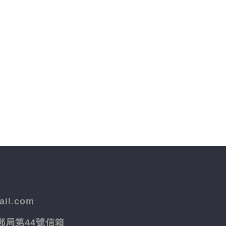
il.com
院郵局第44號信箱