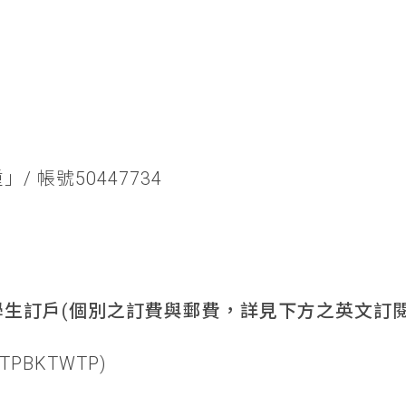
/ 帳號50447734
生訂戶(個別之訂費與郵費，詳見下方之英文訂閱
TPBKTWTP)