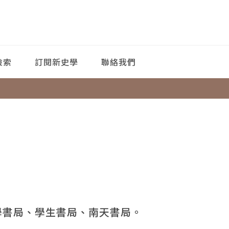
檢索
訂閱新史學
聯絡我們
學書局、學生書局、南天書局。