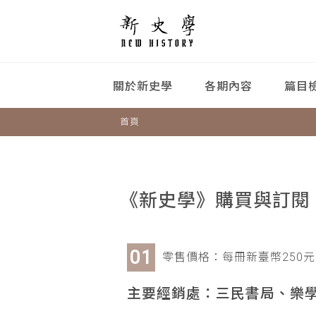
關於新史學
各期內容
篇目
首頁
《新史學》購買與訂閱
零售價格：每冊新臺幣250元
主要經銷處：三民書局、樂