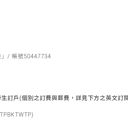
/ 帳號50447734
生訂戶(個別之訂費與郵費，詳見下方之英文訂閱
TPBKTWTP)