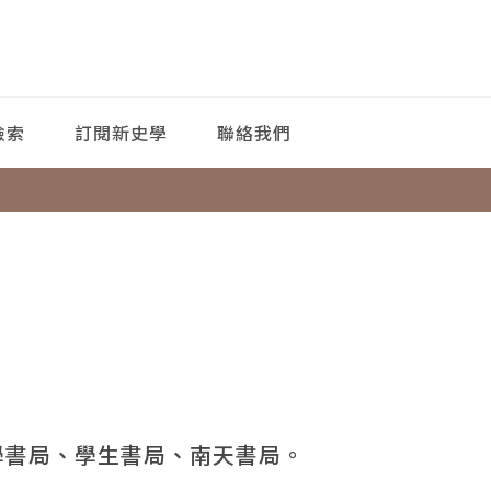
檢索
訂閱新史學
聯絡我們
學書局、學生書局、南天書局。