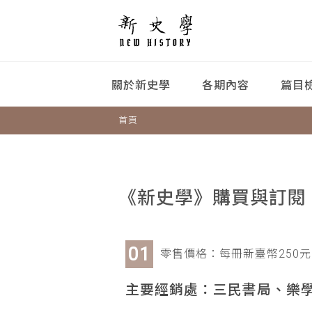
關於新史學
各期內容
篇目
首頁
《新史學》購買與訂閱
零售價格：每冊新臺幣250元
主要經銷處：三民書局、樂