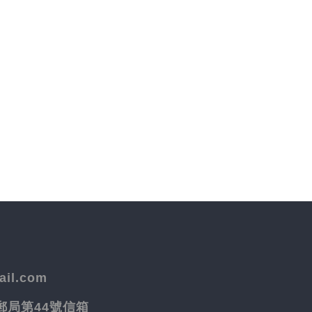
il.com
院郵局第44號信箱