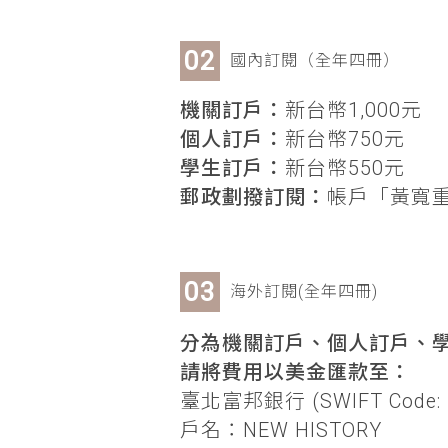
國內訂閱（全年四冊）
機關訂戶：
新台幣1,000元
個人訂戶：
新台幣750元
學生訂戶：
新台幣550元
郵政劃撥訂閱：
帳戶「黃寬重」
海外訂閱(全年四冊)
分為機關訂戶、個人訂戶、學
請將費用以美金匯款至：
臺北富邦銀行 (SWIFT Code: 
戶名：NEW HISTORY