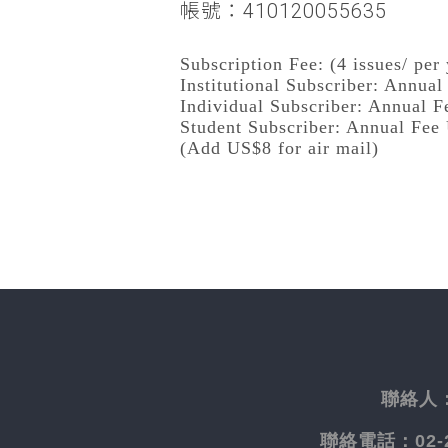
帳號：410120055635
Subscription Fee: (4 issues/ per 
Institutional Subscriber: Annua
Individual Subscriber: Annual 
Student Subscriber: Annual Fee
(Add US$8 for air mail)
聯絡人
聯絡電話：
02