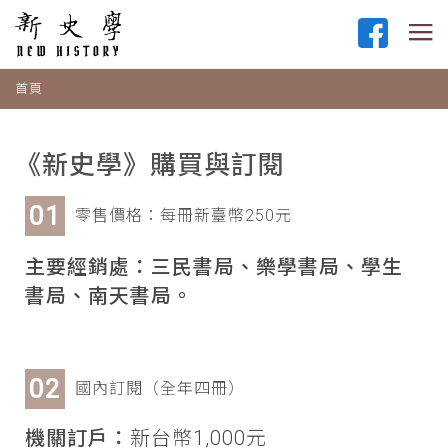
首頁
《新史學》購買與訂閱
零售價格：每冊新臺幣250元
主要經銷處：三民書局、樂學書局、學生
書局、南天書局。
國內訂閱（全年四冊）
機關訂戶：
新台幣1,000元