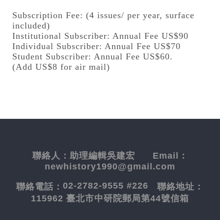
Subscription Fee: (4 issues/ per year, surface
included)
Institutional Subscriber: Annual Fee US$90
Individual Subscriber: Annual Fee US$70
Student Subscriber: Annual Fee US$60.
(Add US$8 for air mail)
聯絡人：
助理編輯吳建宏
Email：
newhistory1990@gmail.com
02-2782-9555 #226
聯絡電話：
聯絡地址：
115962 臺北市中研院郵局第44號信箱