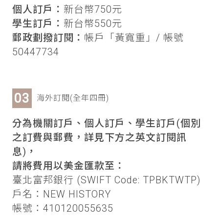
個人訂戶：
新台幣750元
學生訂戶：
新台幣550元
郵政劃撥訂閱：
帳戶「黃寬重」/ 帳號
50447734
海外訂閱(全年四冊)
分為機關訂戶、個人訂戶、學生訂戶(個別
之訂費與郵費，詳見下方之英文訂閱訊
息)，
請將費用以美金匯款至：
臺北富邦銀行 (SWIFT Code: TPBKTWTP)
戶名：NEW HISTORY
帳號：410120055635