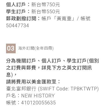
個人訂戶：
新台幣750元
學生訂戶：
新台幣550元
郵政劃撥訂閱：
帳戶「黃寬重」/ 帳號
50447734
海外訂閱(全年四冊)
分為機關訂戶、個人訂戶、學生訂戶(個別
之訂費與郵費，詳見下方之英文訂閱訊
息)，
請將費用以美金匯款至：
臺北富邦銀行 (SWIFT Code: TPBKTWTP)
戶名：NEW HISTORY
帳號：410120055635