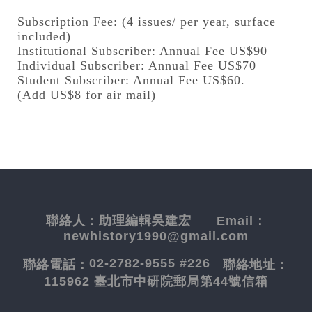
Subscription Fee: (4 issues/ per year, surface
included)
Institutional Subscriber: Annual Fee US$90
Individual Subscriber: Annual Fee US$70
Student Subscriber: Annual Fee US$60.
(Add US$8 for air mail)
聯絡人：
助理編輯吳建宏
Email：
newhistory1990@gmail.com
02-2782-9555 #226
聯絡電話：
聯絡地址：
115962 臺北市中研院郵局第44號信箱