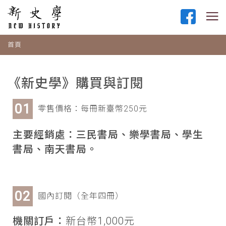
首頁
《新史學》購買與訂閱
零售價格：每冊新臺幣250元
主要經銷處：三民書局、樂學書局、學生
書局、南天書局。
國內訂閱（全年四冊）
機關訂戶：
新台幣1,000元