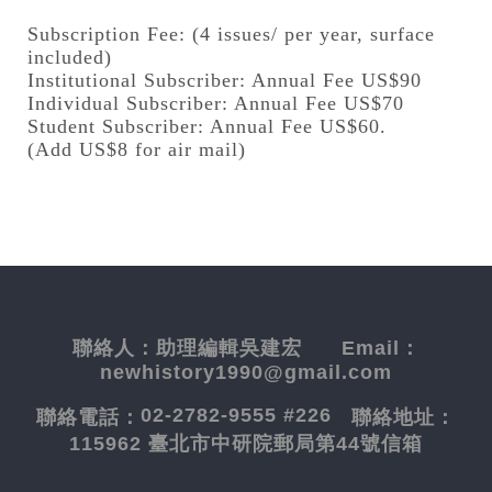
Subscription Fee: (4 issues/ per year, surface
included)
Institutional Subscriber: Annual Fee US$90
Individual Subscriber: Annual Fee US$70
Student Subscriber: Annual Fee US$60.
(Add US$8 for air mail)
聯絡人：
助理編輯吳建宏
Email：
newhistory1990@gmail.com
02-2782-9555 #226
聯絡電話：
聯絡地址：
115962 臺北市中研院郵局第44號信箱