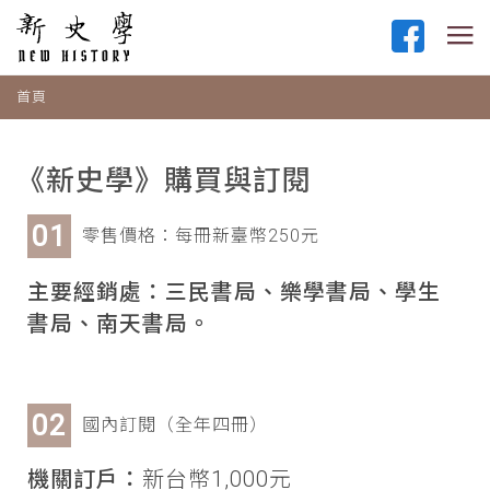
首頁
《新史學》購買與訂閱
零售價格：每冊新臺幣250元
主要經銷處：三民書局、樂學書局、學生
書局、南天書局。
國內訂閱（全年四冊）
機關訂戶：
新台幣1,000元