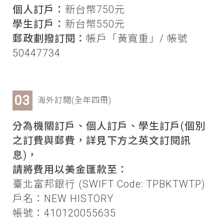
個人訂戶：
新台幣750元
學生訂戶：
新台幣550元
郵政劃撥訂閱：
帳戶「黃寬重」/ 帳號
50447734
海外訂閱(全年四冊)
分為機關訂戶、個人訂戶、學生訂戶(個別
之訂費與郵費，詳見下方之英文訂閱訊
息)，
請將費用以美金匯款至：
臺北富邦銀行 (SWIFT Code: TPBKTWTP)
戶名：NEW HISTORY
帳號：410120055635