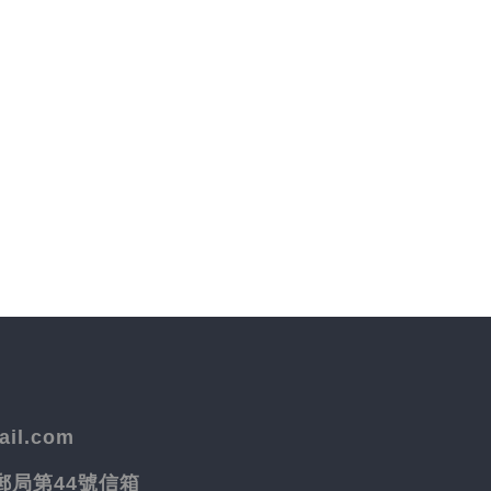
il.com
院郵局第44號信箱