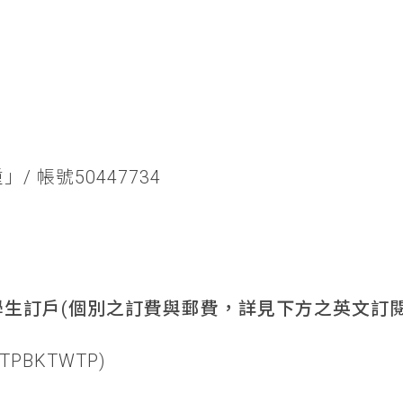
/ 帳號50447734
生訂戶(個別之訂費與郵費，詳見下方之英文訂閱
TPBKTWTP)