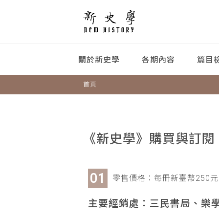
關於新史學
各期內容
篇目
首頁
《新史學》購買與訂閱
零售價格：每冊新臺幣250元
主要經銷處：三民書局、樂