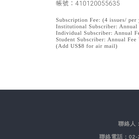
帳號：410120055635
Subscription Fee: (4 issues/ per 
Institutional Subscriber: Annua
Individual Subscriber: Annual 
Student Subscriber: Annual Fee
(Add US$8 for air mail)
聯絡人
聯絡電話：
02