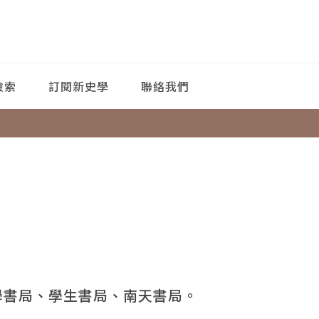
檢索
訂閱新史學
聯絡我們
學書局、學生書局、南天書局。