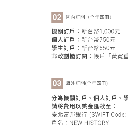
國內訂閱（全年四冊）
機關訂戶：
新台幣1,000元
個人訂戶：
新台幣750元
學生訂戶：
新台幣550元
郵政劃撥訂閱：
帳戶「黃寬重」
海外訂閱(全年四冊)
分為機關訂戶、個人訂戶、學
請將費用以美金匯款至：
臺北富邦銀行 (SWIFT Code: 
戶名：NEW HISTORY