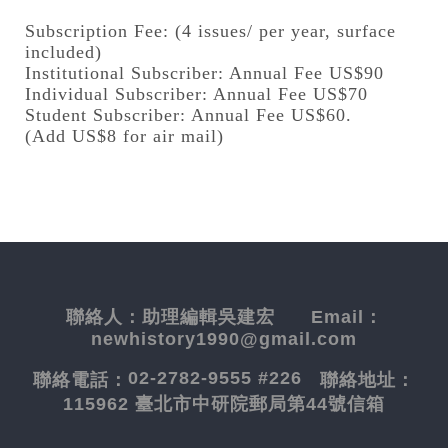
Subscription Fee: (4 issues/ per year, surface
included)
Institutional Subscriber: Annual Fee US$90
Individual Subscriber: Annual Fee US$70
Student Subscriber: Annual Fee US$60.
(Add US$8 for air mail)
聯絡人：
助理編輯吳建宏
Email：
newhistory1990@gmail.com
02-2782-9555 #226
聯絡電話：
聯絡地址：
115962 臺北市中研院郵局第44號信箱