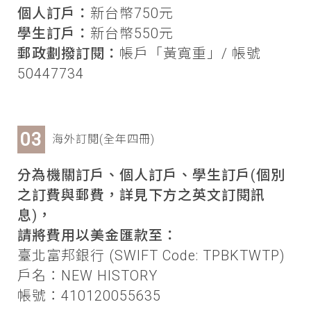
個人訂戶：
新台幣750元
學生訂戶：
新台幣550元
郵政劃撥訂閱：
帳戶「黃寬重」/ 帳號
50447734
海外訂閱(全年四冊)
分為機關訂戶、個人訂戶、學生訂戶(個別
之訂費與郵費，詳見下方之英文訂閱訊
息)，
請將費用以美金匯款至：
臺北富邦銀行 (SWIFT Code: TPBKTWTP)
戶名：NEW HISTORY
帳號：410120055635