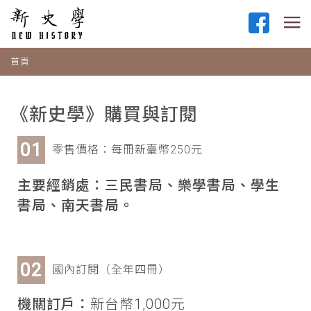
首頁
《新史學》購買與訂閱
零售價格：每冊新臺幣250元
主要經銷處：三民書局、樂學書局、學生
書局、南天書局。
國內訂閱（全年四冊）
機關訂戶：
新台幣1,000元