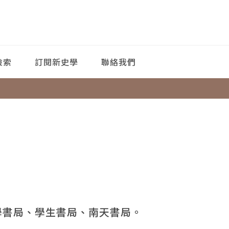
檢索
訂閱新史學
聯絡我們
學書局、學生書局、南天書局。