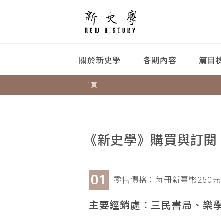
關於新史學
各期內容
篇目
首頁
《新史學》購買與訂閱
零售價格：每冊新臺幣250元
主要經銷處：三民書局、樂