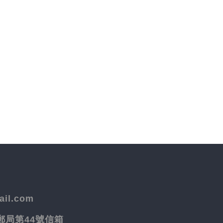
il.com
院郵局第44號信箱