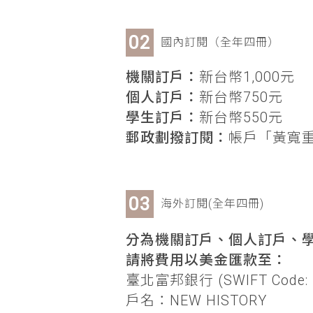
國內訂閱（全年四冊）
機關訂戶：
新台幣1,000元
個人訂戶：
新台幣750元
學生訂戶：
新台幣550元
郵政劃撥訂閱：
帳戶「黃寬重」
海外訂閱(全年四冊)
分為機關訂戶、個人訂戶、學
請將費用以美金匯款至：
臺北富邦銀行 (SWIFT Code: 
戶名：NEW HISTORY