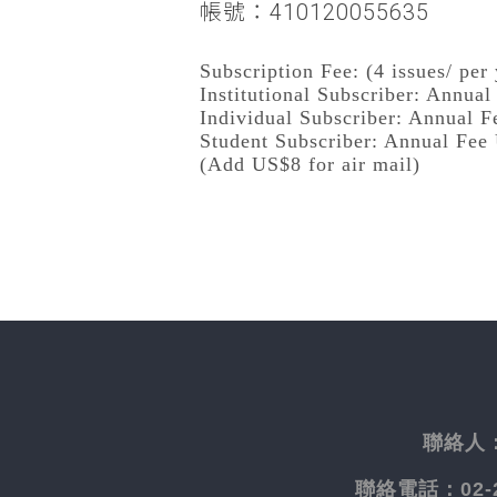
帳號：410120055635
Subscription Fee: (4 issues/ per 
Institutional Subscriber: Annua
Individual Subscriber: Annual 
Student Subscriber: Annual Fee
(Add US$8 for air mail)
聯絡人
聯絡電話：
02