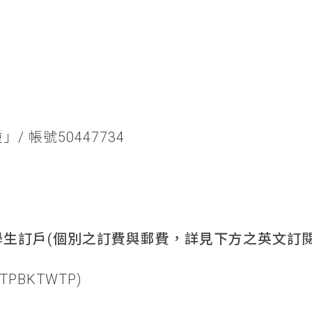
/ 帳號50447734
生訂戶(個別之訂費與郵費，詳見下方之英文訂閱
TPBKTWTP)