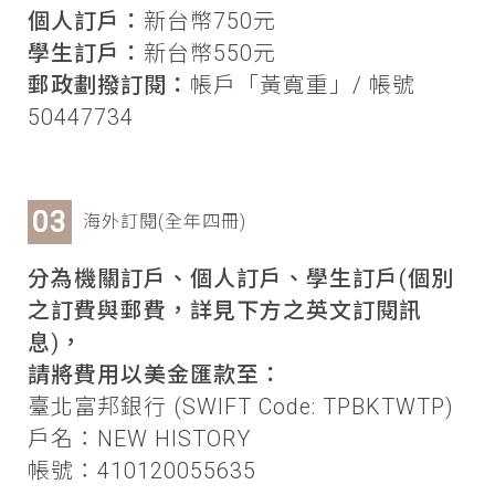
個人訂戶：
新台幣750元
學生訂戶：
新台幣550元
郵政劃撥訂閱：
帳戶「黃寬重」/ 帳號
50447734
海外訂閱(全年四冊)
分為機關訂戶、個人訂戶、學生訂戶(個別
之訂費與郵費，詳見下方之英文訂閱訊
息)，
請將費用以美金匯款至：
臺北富邦銀行 (SWIFT Code: TPBKTWTP)
戶名：NEW HISTORY
帳號：410120055635