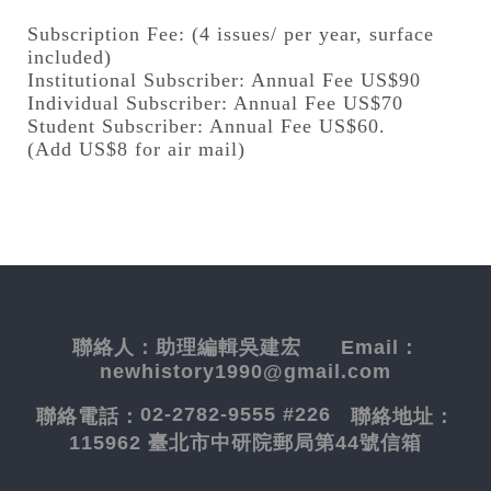
Subscription Fee: (4 issues/ per year, surface
included)
Institutional Subscriber: Annual Fee US$90
Individual Subscriber: Annual Fee US$70
Student Subscriber: Annual Fee US$60.
(Add US$8 for air mail)
聯絡人：
助理編輯吳建宏
Email：
newhistory1990@gmail.com
02-2782-9555 #226
聯絡電話：
聯絡地址：
115962 臺北市中研院郵局第44號信箱