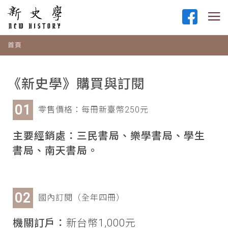
首頁
《新史學》購買與訂閱
零售價格：每冊新臺幣250元
主要經銷處：三民書局、樂學書局、學生
書局、南天書局。
國內訂閱（全年四冊）
機關訂戶：
新台幣1,000元