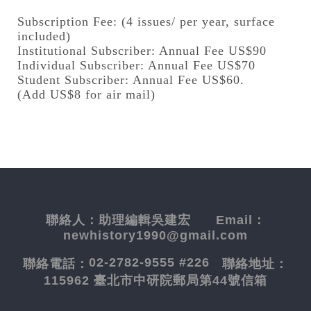
Subscription Fee: (4 issues/ per year, surface
included)
Institutional Subscriber: Annual Fee US$90
Individual Subscriber: Annual Fee US$70
Student Subscriber: Annual Fee US$60.
(Add US$8 for air mail)
聯絡人：
助理編輯吳建宏
Email：
newhistory1990@gmail.com
02-2782-9555 #226
聯絡電話：
聯絡地址：
115962 臺北市中研院郵局第44號信箱