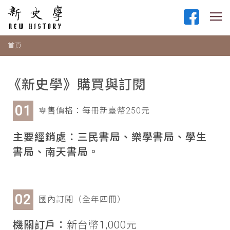
首頁
《新史學》購買與訂閱
零售價格：每冊新臺幣250元
主要經銷處：三民書局、樂學書局、學生
書局、南天書局。
國內訂閱（全年四冊）
機關訂戶：
新台幣1,000元