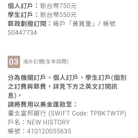
個人訂戶：
新台幣750元
學生訂戶：
新台幣550元
郵政劃撥訂閱：
帳戶「黃寬重」/ 帳號
50447734
海外訂閱(全年四冊)
分為機關訂戶、個人訂戶、學生訂戶(個別
之訂費與郵費，詳見下方之英文訂閱訊
息)，
請將費用以美金匯款至：
臺北富邦銀行 (SWIFT Code: TPBKTWTP)
戶名：NEW HISTORY
帳號：410120055635