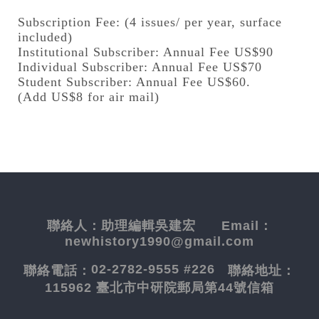
Subscription Fee: (4 issues/ per year, surface
included)
Institutional Subscriber: Annual Fee US$90
Individual Subscriber: Annual Fee US$70
Student Subscriber: Annual Fee US$60.
(Add US$8 for air mail)
聯絡人：
助理編輯吳建宏
Email：
newhistory1990@gmail.com
02-2782-9555 #226
聯絡電話：
聯絡地址：
115962 臺北市中研院郵局第44號信箱