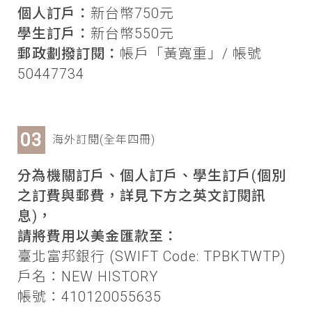
個人訂戶：
新台幣750元
學生訂戶：
新台幣550元
郵政劃撥訂閱：
帳戶「黃寬重」/ 帳號
50447734
海外訂閱(全年四冊)
分為機關訂戶、個人訂戶、學生訂戶(個別
之訂費與郵費，詳見下方之英文訂閱訊
息)，
請將費用以美金匯款至：
臺北富邦銀行 (SWIFT Code: TPBKTWTP)
戶名：NEW HISTORY
帳號：410120055635