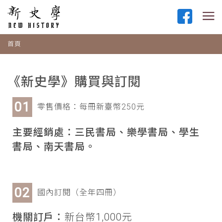
首頁
《新史學》購買與訂閱
零售價格：每冊新臺幣250元
主要經銷處：三民書局、樂學書局、學生
書局、南天書局。
國內訂閱（全年四冊）
機關訂戶：
新台幣1,000元