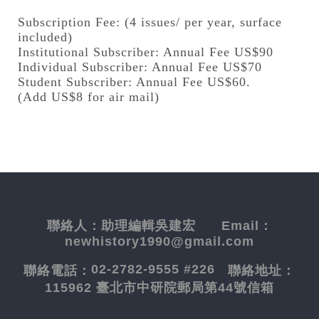
Subscription Fee: (4 issues/ per year, surface
included)
Institutional Subscriber: Annual Fee US$90
Individual Subscriber: Annual Fee US$70
Student Subscriber: Annual Fee US$60.
(Add US$8 for air mail)
聯絡人：
助理編輯吳建宏
Email：
newhistory1990@gmail.com
02-2782-9555 #226
聯絡電話：
聯絡地址：
115962 臺北市中研院郵局第44號信箱