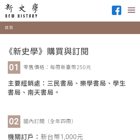
首頁
《新史學》購買與訂閱
零售價格：每冊新臺幣250元
主要經銷處：三民書局、樂學書局、學生
書局、南天書局。
國內訂閱（全年四冊）
機關訂戶：
新台幣1,000元