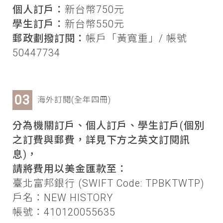
個人訂戶：
新台幣750元
學生訂戶：
新台幣550元
郵政劃撥訂閱：
帳戶「黃寬重」/ 帳號
50447734
海外訂閱(全年四冊)
分為機關訂戶、個人訂戶、學生訂戶(個別
之訂費與郵費，詳見下方之英文訂閱訊
息)，
請將費用以美金匯款至：
臺北富邦銀行 (SWIFT Code: TPBKTWTP)
戶名：NEW HISTORY
帳號：410120055635