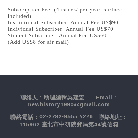
Subscription Fee: (4 issues/ per year, surface
included)
Institutional Subscriber: Annual Fee US$90
Individual Subscriber: Annual Fee US$70
Student Subscriber: Annual Fee US$60.
(Add US$8 for air mail)
聯絡人：
助理編輯吳建宏
Email：
newhistory1990@gmail.com
02-2782-9555 #226
聯絡電話：
聯絡地址：
115962 臺北市中研院郵局第44號信箱