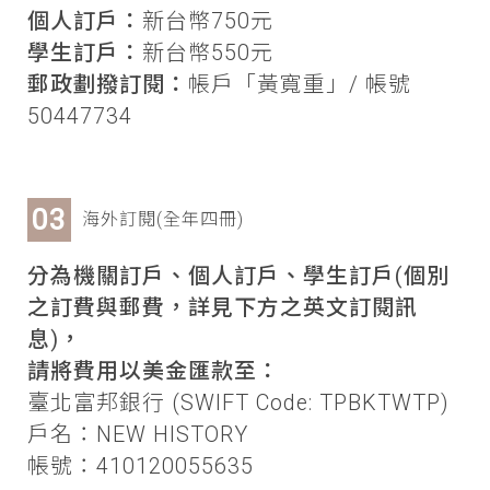
個人訂戶：
新台幣750元
學生訂戶：
新台幣550元
郵政劃撥訂閱：
帳戶「黃寬重」/ 帳號
50447734
海外訂閱(全年四冊)
分為機關訂戶、個人訂戶、學生訂戶(個別
之訂費與郵費，詳見下方之英文訂閱訊
息)，
請將費用以美金匯款至：
臺北富邦銀行 (SWIFT Code: TPBKTWTP)
戶名：NEW HISTORY
帳號：410120055635