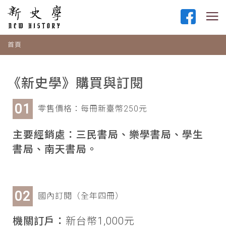
首頁
《新史學》購買與訂閱
零售價格：每冊新臺幣250元
主要經銷處：三民書局、樂學書局、學生
書局、南天書局。
國內訂閱（全年四冊）
機關訂戶：
新台幣1,000元