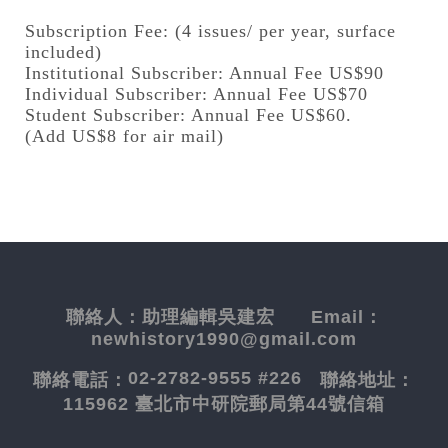
Subscription Fee: (4 issues/ per year, surface
included)
Institutional Subscriber: Annual Fee US$90
Individual Subscriber: Annual Fee US$70
Student Subscriber: Annual Fee US$60.
(Add US$8 for air mail)
聯絡人：
助理編輯吳建宏
Email：
newhistory1990@gmail.com
02-2782-9555 #226
聯絡電話：
聯絡地址：
115962 臺北市中研院郵局第44號信箱