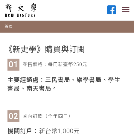
首頁
《新史學》購買與訂閱
零售價格：每冊新臺幣250元
主要經銷處：三民書局、樂學書局、學生
書局、南天書局。
國內訂閱（全年四冊）
機關訂戶：
新台幣1,000元