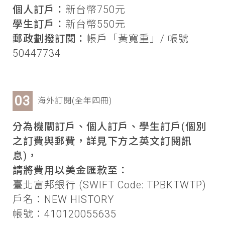
個人訂戶：
新台幣750元
學生訂戶：
新台幣550元
郵政劃撥訂閱：
帳戶「黃寬重」/ 帳號
50447734
海外訂閱(全年四冊)
分為機關訂戶、個人訂戶、學生訂戶(個別
之訂費與郵費，詳見下方之英文訂閱訊
息)，
請將費用以美金匯款至：
臺北富邦銀行 (SWIFT Code: TPBKTWTP)
戶名：NEW HISTORY
帳號：410120055635