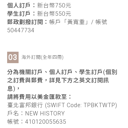
個人訂戶：
新台幣750元
學生訂戶：
新台幣550元
郵政劃撥訂閱：
帳戶「黃寬重」/ 帳號
50447734
海外訂閱(全年四冊)
分為機關訂戶、個人訂戶、學生訂戶(個別
之訂費與郵費，詳見下方之英文訂閱訊
息)，
請將費用以美金匯款至：
臺北富邦銀行 (SWIFT Code: TPBKTWTP)
戶名：NEW HISTORY
帳號：410120055635