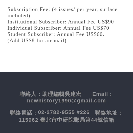
Subscription Fee: (4 issues/ per year, surface
included)
Institutional Subscriber: Annual Fee US$90
Individual Subscriber: Annual Fee US$70
Student Subscriber: Annual Fee US$60.
(Add US$8 for air mail)
聯絡人：
助理編輯吳建宏
Email：
newhistory1990@gmail.com
02-2782-9555 #226
聯絡電話：
聯絡地址：
115962 臺北市中研院郵局第44號信箱