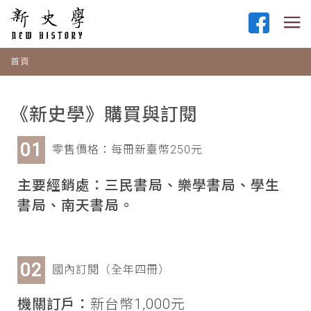
首頁
《新史學》購買與訂閱
零售價格：每冊新臺幣250元
主要經銷處：三民書局、樂學書局、學生
書局、南天書局。
國內訂閱（全年四冊）
機關訂戶：
新台幣1,000元