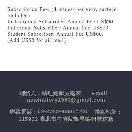
Subscription Fee: (4 issues/ per year, surface
included)
Institutional Subscriber: Annual Fee US$90
Individual Subscriber: Annual Fee US$70
Student Subscriber: Annual Fee US$60.
(Add US$8 for air mail)
聯絡人：
助理編輯吳建宏
Email：
newhistory1990@gmail.com
02-2782-9555 #226
聯絡電話：
聯絡地址：
115962 臺北市中研院郵局第44號信箱