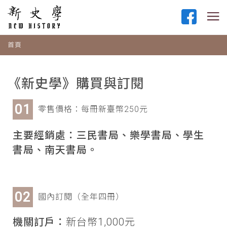
首頁
《新史學》購買與訂閱
零售價格：每冊新臺幣250元
主要經銷處：三民書局、樂學書局、學生
書局、南天書局。
國內訂閱（全年四冊）
機關訂戶：
新台幣1,000元