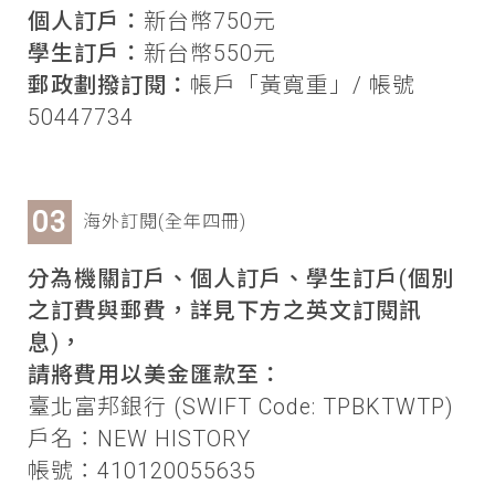
個人訂戶：
新台幣750元
學生訂戶：
新台幣550元
郵政劃撥訂閱：
帳戶「黃寬重」/ 帳號
50447734
海外訂閱(全年四冊)
分為機關訂戶、個人訂戶、學生訂戶(個別
之訂費與郵費，詳見下方之英文訂閱訊
息)，
請將費用以美金匯款至：
臺北富邦銀行 (SWIFT Code: TPBKTWTP)
戶名：NEW HISTORY
帳號：410120055635