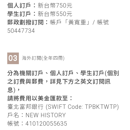
個人訂戶：
新台幣750元
學生訂戶：
新台幣550元
郵政劃撥訂閱：
帳戶「黃寬重」/ 帳號
50447734
海外訂閱(全年四冊)
分為機關訂戶、個人訂戶、學生訂戶(個別
之訂費與郵費，詳見下方之英文訂閱訊
息)，
請將費用以美金匯款至：
臺北富邦銀行 (SWIFT Code: TPBKTWTP)
戶名：NEW HISTORY
帳號：410120055635