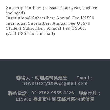
Subscription Fee: (4 issues/ per year, surface
included)
Institutional Subscriber: Annual Fee US$90
Individual Subscriber: Annual Fee US$70
Student Subscriber: Annual Fee US$60.
(Add US$8 for air mail)
聯絡人：
助理編輯吳建宏
Email：
newhistory1990@gmail.com
02-2782-9555 #226
聯絡電話：
聯絡地址：
115962 臺北市中研院郵局第44號信箱