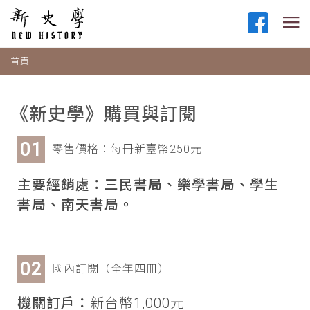
首頁
《新史學》購買與訂閱
零售價格：每冊新臺幣250元
主要經銷處：三民書局、樂學書局、學生
書局、南天書局。
國內訂閱（全年四冊）
機關訂戶：
新台幣1,000元