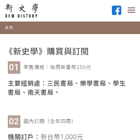
首頁
《新史學》購買與訂閱
零售價格：每冊新臺幣250元
主要經銷處：三民書局、樂學書局、學生
書局、南天書局。
國內訂閱（全年四冊）
機關訂戶：
新台幣1,000元