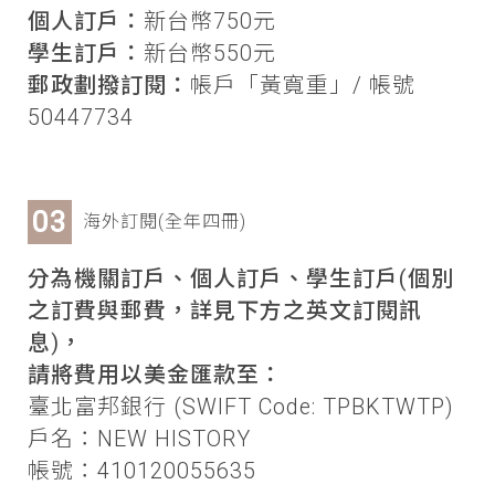
個人訂戶：
新台幣750元
學生訂戶：
新台幣550元
郵政劃撥訂閱：
帳戶「黃寬重」/ 帳號
50447734
海外訂閱(全年四冊)
分為機關訂戶、個人訂戶、學生訂戶(個別
之訂費與郵費，詳見下方之英文訂閱訊
息)，
請將費用以美金匯款至：
臺北富邦銀行 (SWIFT Code: TPBKTWTP)
戶名：NEW HISTORY
帳號：410120055635