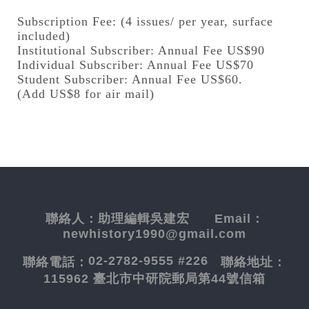
Subscription Fee: (4 issues/ per year, surface
included)
Institutional Subscriber: Annual Fee US$90
Individual Subscriber: Annual Fee US$70
Student Subscriber: Annual Fee US$60.
(Add US$8 for air mail)
聯絡人：
助理編輯吳建宏
Email：
newhistory1990@gmail.com
02-2782-9555 #226
聯絡電話：
聯絡地址：
115962 臺北市中研院郵局第44號信箱