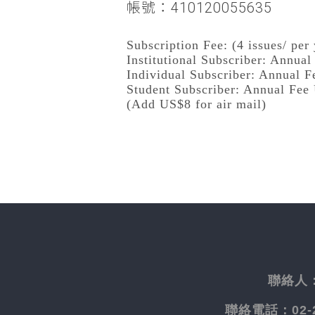
帳號：410120055635
Subscription Fee: (4 issues/ per 
Institutional Subscriber: Annua
Individual Subscriber: Annual 
Student Subscriber: Annual Fee
(Add US$8 for air mail)
聯絡人
聯絡電話：
02