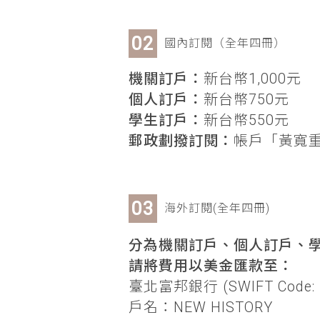
國內訂閱（全年四冊）
機關訂戶：
新台幣1,000元
個人訂戶：
新台幣750元
學生訂戶：
新台幣550元
郵政劃撥訂閱：
帳戶「黃寬重」
海外訂閱(全年四冊)
分為機關訂戶、個人訂戶、學
請將費用以美金匯款至：
臺北富邦銀行 (SWIFT Code: 
戶名：NEW HISTORY