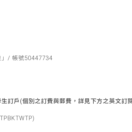
/ 帳號50447734
生訂戶(個別之訂費與郵費，詳見下方之英文訂閱
TPBKTWTP)