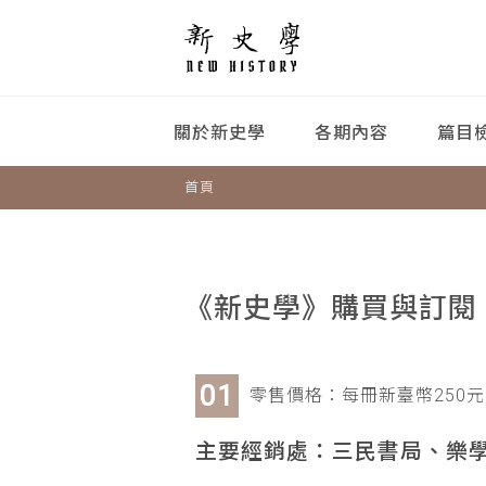
關於新史學
各期內容
篇目
首頁
《新史學》購買與訂閱
零售價格：每冊新臺幣250元
主要經銷處：三民書局、樂