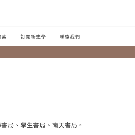
檢索
訂閱新史學
聯絡我們
學書局、學生書局、南天書局。