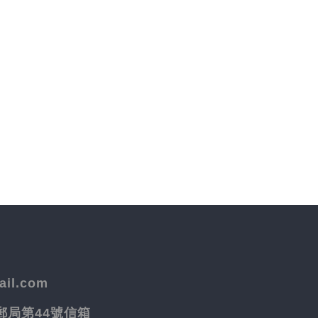
il.com
院郵局第44號信箱