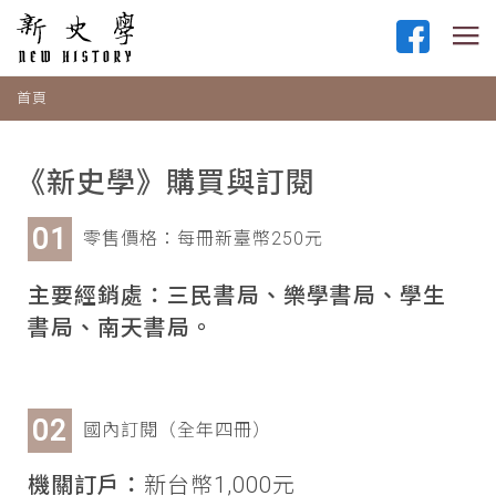
首頁
《新史學》購買與訂閱
零售價格：每冊新臺幣250元
主要經銷處：三民書局、樂學書局、學生
書局、南天書局。
國內訂閱（全年四冊）
機關訂戶：
新台幣1,000元