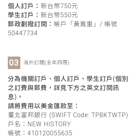
個人訂戶：
新台幣750元
學生訂戶：
新台幣550元
郵政劃撥訂閱：
帳戶「黃寬重」/ 帳號
50447734
海外訂閱(全年四冊)
分為機關訂戶、個人訂戶、學生訂戶(個別
之訂費與郵費，詳見下方之英文訂閱訊
息)，
請將費用以美金匯款至：
臺北富邦銀行 (SWIFT Code: TPBKTWTP)
戶名：NEW HISTORY
帳號：410120055635