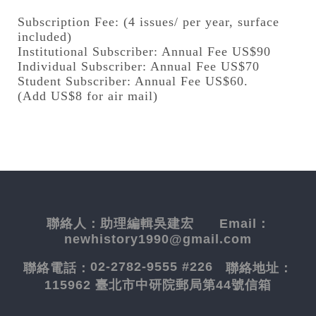
Subscription Fee: (4 issues/ per year, surface
included)
Institutional Subscriber: Annual Fee US$90
Individual Subscriber: Annual Fee US$70
Student Subscriber: Annual Fee US$60.
(Add US$8 for air mail)
聯絡人：
助理編輯吳建宏
Email：
newhistory1990@gmail.com
02-2782-9555 #226
聯絡電話：
聯絡地址：
115962 臺北市中研院郵局第44號信箱