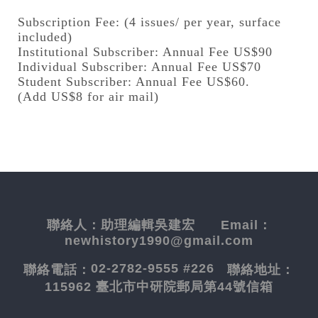
Subscription Fee: (4 issues/ per year, surface
included)
Institutional Subscriber: Annual Fee US$90
Individual Subscriber: Annual Fee US$70
Student Subscriber: Annual Fee US$60.
(Add US$8 for air mail)
聯絡人：
助理編輯吳建宏
Email：
newhistory1990@gmail.com
02-2782-9555 #226
聯絡電話：
聯絡地址：
115962 臺北市中研院郵局第44號信箱