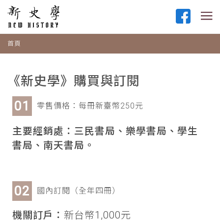
首頁
《新史學》購買與訂閱
零售價格：每冊新臺幣250元
主要經銷處：三民書局、樂學書局、學生
書局、南天書局。
國內訂閱（全年四冊）
機關訂戶：
新台幣1,000元