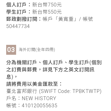
個人訂戶：
新台幣750元
學生訂戶：
新台幣550元
郵政劃撥訂閱：
帳戶「黃寬重」/ 帳號
50447734
海外訂閱(全年四冊)
分為機關訂戶、個人訂戶、學生訂戶(個別
之訂費與郵費，詳見下方之英文訂閱訊
息)，
請將費用以美金匯款至：
臺北富邦銀行 (SWIFT Code: TPBKTWTP)
戶名：NEW HISTORY
帳號：410120055635