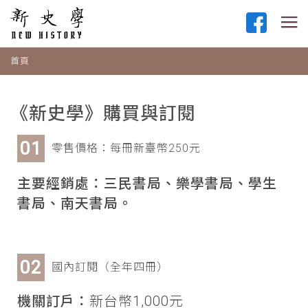
首頁
《新史學》購買與訂閱
零售價格：每冊新臺幣250元
主要經銷處：三民書局、樂學書局、學生
書局、南天書局。
國內訂閱（全年四冊）
機關訂戶：
新台幣1,000元