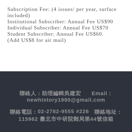
Subscription Fee: (4 issues/ per year, surface
included)
Institutional Subscriber: Annual Fee US$90
Individual Subscriber: Annual Fee US$70
Student Subscriber: Annual Fee US$60.
(Add US$8 for air mail)
聯絡人：
助理編輯吳建宏
Email：
newhistory1990@gmail.com
02-2782-9555 #226
聯絡電話：
聯絡地址：
115962 臺北市中研院郵局第44號信箱