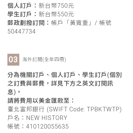
個人訂戶：
新台幣750元
學生訂戶：
新台幣550元
郵政劃撥訂閱：
帳戶「黃寬重」/ 帳號
50447734
海外訂閱(全年四冊)
分為機關訂戶、個人訂戶、學生訂戶(個別
之訂費與郵費，詳見下方之英文訂閱訊
息)，
請將費用以美金匯款至：
臺北富邦銀行 (SWIFT Code: TPBKTWTP)
戶名：NEW HISTORY
帳號：410120055635