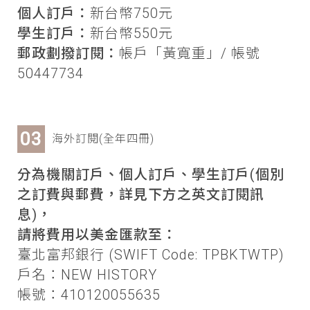
個人訂戶：
新台幣750元
學生訂戶：
新台幣550元
郵政劃撥訂閱：
帳戶「黃寬重」/ 帳號
50447734
海外訂閱(全年四冊)
分為機關訂戶、個人訂戶、學生訂戶(個別
之訂費與郵費，詳見下方之英文訂閱訊
息)，
請將費用以美金匯款至：
臺北富邦銀行 (SWIFT Code: TPBKTWTP)
戶名：NEW HISTORY
帳號：410120055635