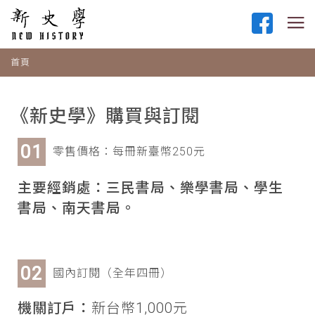
首頁
《新史學》購買與訂閱
零售價格：每冊新臺幣250元
主要經銷處：三民書局、樂學書局、學生
書局、南天書局。
國內訂閱（全年四冊）
機關訂戶：
新台幣1,000元