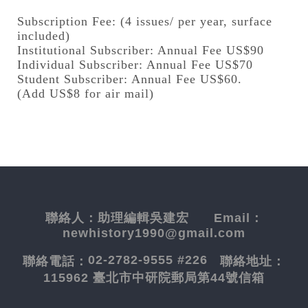
Subscription Fee: (4 issues/ per year, surface
included)
Institutional Subscriber: Annual Fee US$90
Individual Subscriber: Annual Fee US$70
Student Subscriber: Annual Fee US$60.
(Add US$8 for air mail)
聯絡人：
助理編輯吳建宏
Email：
newhistory1990@gmail.com
02-2782-9555 #226
聯絡電話：
聯絡地址：
115962 臺北市中研院郵局第44號信箱